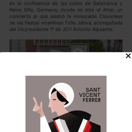
en la confluencia de las calles de Salamanca y
Reina Dña. Germana, donde se alza el Altar, un
concierto al que asistió la Honorable Clavariesa
de las fiestas vicentinas Toña Játiva, acompañada
del Vicpresidente 1º de JCV Antonio Alpuente.
Anterior:
Siguiente:
Navegación