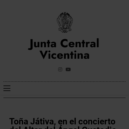
Saltar
al
contenido
Junta Central
Vicentina
Web Oficial De La Junta Central Vicentina De Valencia
NOTICIES
Toña Játiva, en el concierto