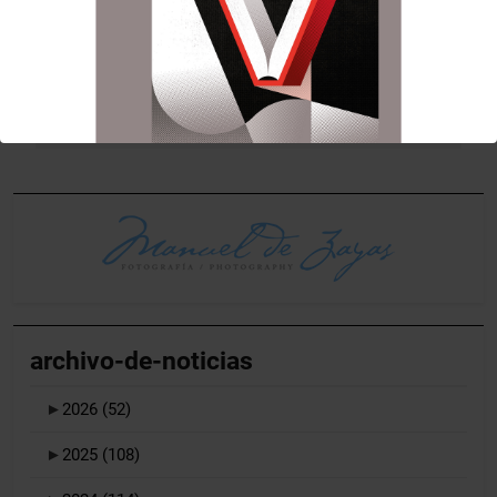
de
L’Altar del Carme
El Altar del Mercado
representarà «La
de Colón celebra su
entradas
Pesta vençuda» en
fiesta
Xàbia
archivo-de-noticias
►
2026
(52)
►
2025
(108)