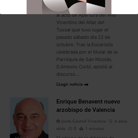
asistió acompañada por el
Tesorero de JCV Pepe Crespo,
al acto de Apertura del Año
Vicentíno del Altar del
Tossal que tuvo lugar el
pasado sábado dia 22 de
octubre. Tras la Eucaristía
celebrada por el titular de la
Parróquia de San Nicolás,
D.Antonio Corbí, asistió al
discurso…
LLegir noticia
Enrique Benavent nuevo
arzobispo de Valencia
Junta Central Vicentina
4 años
atrás
0
1 minutos