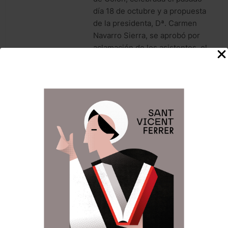
día 18 de octubre y a propuesta
de la presidenta, Dª. Carmen
Navarro Sierra, se aprobó por
aclamación de los asistentes, el
nombramiento como Clavariesa
Mayor de nuestro Altar para el
ejercicio 2022-2023, a la Sra….
LLegir noticia
La Honorable Clavariesa,
en el Acto de Apertura del
Año Vicentino.
Junta Central Vicentina
4 años
atrás
0
1 minutos
NOTICIES
La Honorable Clavariesa de las
fiestas vicentinas Macu Atienza,