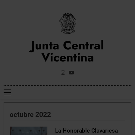
Saltar
al
contenido
Junta Central
Vicentina
Web Oficial De La Junta Central Vicentina De Valencia
octubre 2022
La Honorable Clavariesa