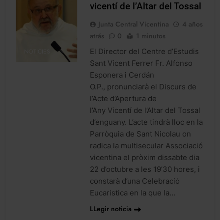
vicentí de l’Altar del Tossal
Junta Central Vicentina
4 años
atrás
0
1 minutos
El Director del Centre d’Estudis
NOTICIES
Sant Vicent Ferrer Fr. Alfonso
Esponera i Cerdán
O.P., pronunciarà el Discurs de
l’Acte d’Apertura de
l’Any Vicentí de l’Altar del Tossal
d’enguany. L’acte tindrà lloc en la
Parròquia de Sant Nicolau on
radica la multisecular Associació
vicentina el pròxim dissabte dia
22 d’octubre a les 19’30 hores, i
constarà d’una Celebració
Eucaristica en la que la…
LLegir noticia