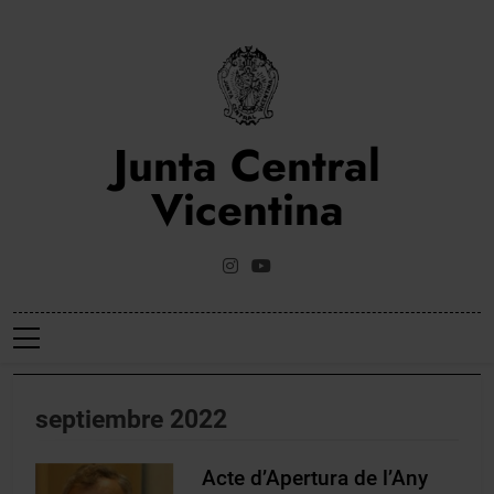
Saltar
al
contenido
Junta Central
Vicentina
Web Oficial De La Junta Central Vicentina De Valencia
septiembre 2022
Acte d’Apertura de l’Any