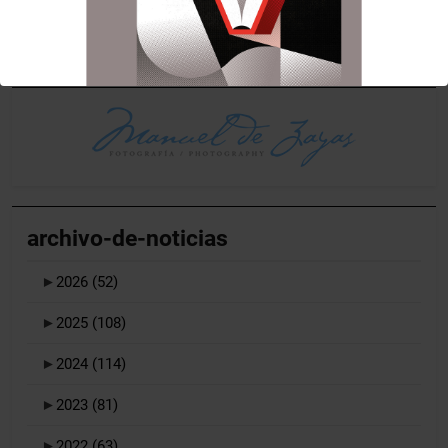
LLegir noticia
archivo-de-noticias
►
2026
(52)
►
2025
(108)
►
2024
(114)
►
2023
(81)
►
2022
(63)