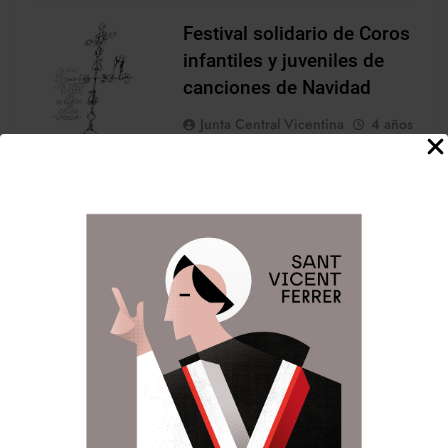
Festival solidario de Coros
infantiles y juveniles de
canciones de Navidad
Junta Central Vicentina
4 años
atrás
0
1 minutos
NOTICIES
El Altar de San Vicente Ferrer
del Mercado de Colón, convoca
la primera edición del Festival
Solidario de Coros Infantiles y
Juveniles de Canciones de
Navidad, que tendrá lugar el 17
de diciembre, a las 11:30 horas,
en la Parroquia universitaria de
San José (PP. Capuchinos), en la
C./ Cirilo Amorós 67, de
Valencia. Este…