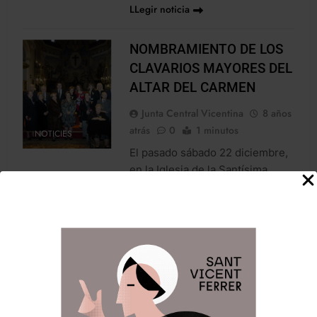
LLegir noticia
NOMBRAMIENTO DE LOS
CLAVARIOS MAYORES DEL
ALTAR DEL CARMEN
Junta Central Vicentina
8 años
atrás
0
1 minutos
NOTICIES
El pasado sábado 22 diciembre,
en la Iglesia de la Santísima
Cruz, el Altar del Carmen
nombró a sus veintitrés
clavarios mayores de 2019.
Después de celebrar la
eucaristía el consiliario de la
asociación Rvdo. D. José Sarrió,
bendijo e impuso las medallas
acreditativas. Con motivo del VI