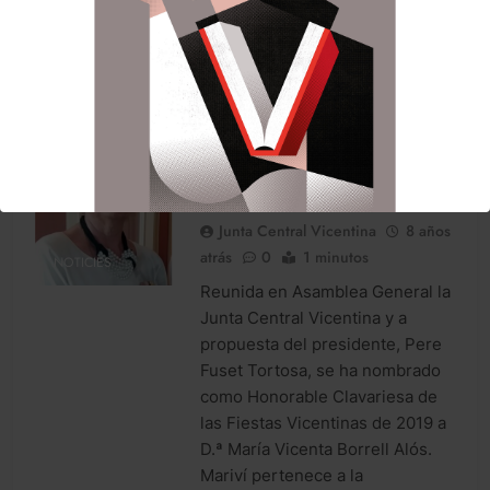
Centenario del fallecimiento de
santo valenciano el…
LLegir noticia
MARÍA VICENTA BORRELL
ALÓS, HONORABLE
CLAVARIESA DE 2019.
Junta Central Vicentina
8 años
atrás
0
1 minutos
NOTICIES
Reunida en Asamblea General la
Junta Central Vicentina y a
propuesta del presidente, Pere
Fuset Tortosa, se ha nombrado
como Honorable Clavariesa de
las Fiestas Vicentinas de 2019 a
D.ª María Vicenta Borrell Alós.
Mariví pertenece a la