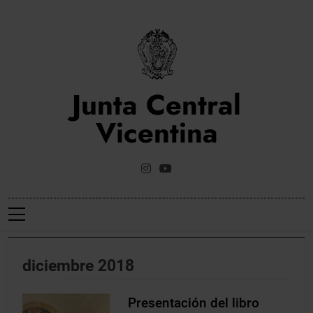
Saltar
al
contenido
Junta Central
Vicentina
Web Oficial De La Junta Central Vicentina De Valencia
diciembre 2018
Presentación del libro