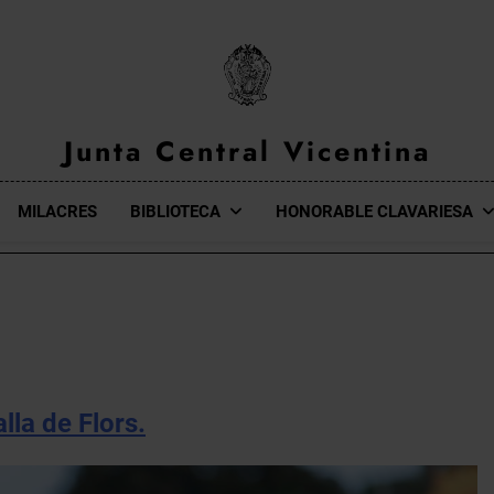
Junta Central Vicentina
Web Oficial De La Junta Central Vicentina De Valencia
MILACRES
BIBLIOTECA
HONORABLE CLAVARIESA
lla de Flors.