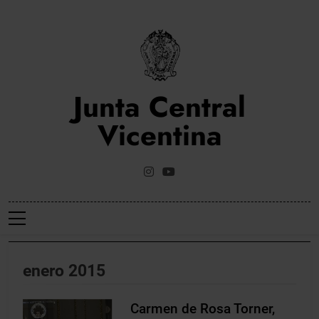
Saltar
al
contenido
Junta Central
Vicentina
Web Oficial De La Junta Central Vicentina De Valencia
enero 2015
Carmen de Rosa Torner,