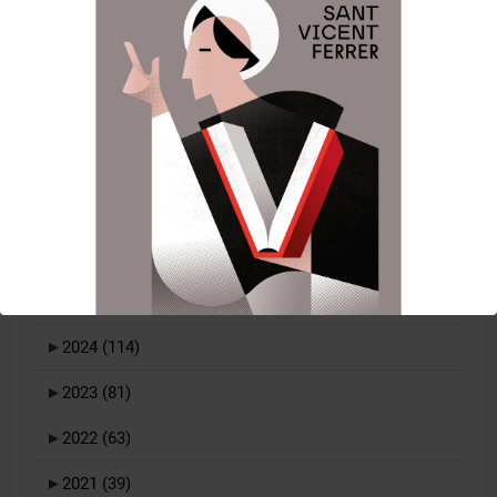
archivo-de-noticias
►
2026
(52)
►
2025
(108)
►
2024
(114)
►
2023
(81)
►
2022
(63)
►
2021
(39)