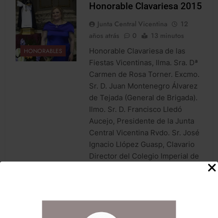
Honorable Clavariesa 2015
Junta Central Vicentina
12
años atrás
0
13 minutos
Honorable Clavariesa de las
HONORABLES
Fiestas Vicentinas, Ilma. Sra. Dª
Carmen de Rosa Torner. Excmo.
Sr. D. Juan Montenegro Álvarez
de Tejada (General de Brigada).
Ilmo. Sr. D. Francisco Lledó
Aucejo, Presidente de la Junta
Central Vicentina Rvdo. Sr. José
Ignacio Llópez Guasp, Clavario
Director del Colegio Imperial de
Niños Huérfanos de San Vicente
Ferrer. Excelentísimas…
LLegir noticia