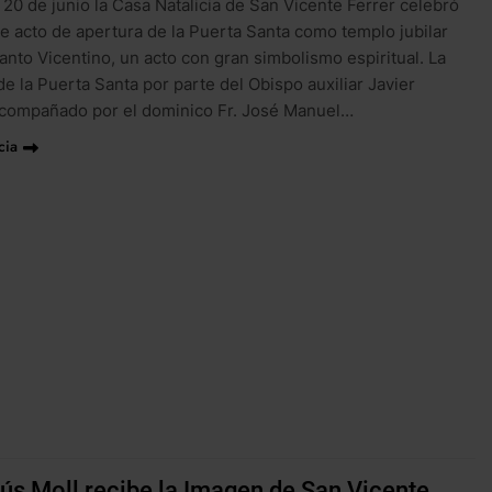
 20 de junio la Casa Natalicia de San Vicente Ferrer celebró
e acto de apertura de la Puerta Santa como templo jubilar
anto Vicentino, un acto con gran simbolismo espiritual. La
de la Puerta Santa por parte del Obispo auxiliar Javier
acompañado por el dominico Fr. José Manuel…
cia
ús Moll recibe la Imagen de San Vicente