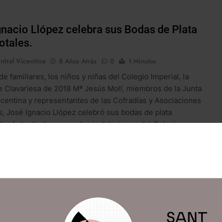
gnacio Llópez celebra sus Bodas de Plata
otales.
ntral Vicentina
8 Años Atrás
0
1 Minutos
e familiares, los niños y niñas del Colegio Imperial, la
 Clavariesa de 2018 Mª Jesús Moll, miembros de la Junta
icentina y representantes de las Cofradías y Asociaciones
s, José Ignacio Llópez celebró sus bodas de plata
les la tarde de ayer en las instalaciones del Colegio que
 Vicente Ferrer…
cia