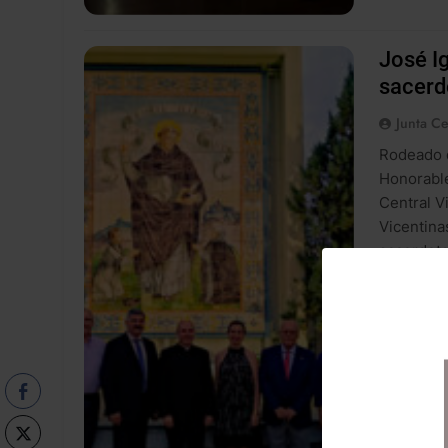
José I
sacerd
Junta Ce
Rodeado d
Honorable
Central V
Vicentina
sacerdota
fundó San
LLegir noti