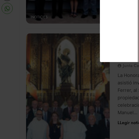
NOTICIES
Mª Jes
Ostensi
Jurado
Junta Ce
La Honora
asistió i
Ferrer, a
propiedad 
celebració
Manuel…
LLegir noti