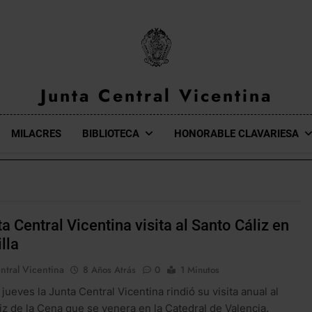
Junta Central Vicentina
Web Oficial De La Junta Central Vicentina De Valencia
MILACRES
BIBLIOTECA
HONORABLE CLAVARIESA
a Central Vicentina visita al Santo Cáliz en
lla
ntral Vicentina
8 Años Atrás
0
1 Minutos
jueves la Junta Central Vicentina rindió su visita anual al
iz de la Cena que se venera en la Catedral de Valencia.