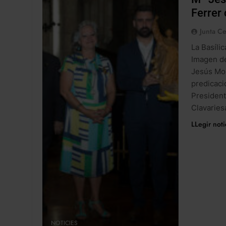
Ferrer
Junta Ce
La Basíli
Imagen de
Jesús Mol
predicaci
President
Clavarie
LLegir noti
NOTICIES