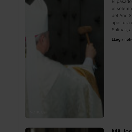
El pasado
el solemn
del Año S
apertura 
Salinas, 
LLegir noti
NOTICIES
Mª Jes