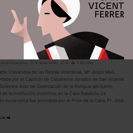
ús Moll asiste al Solemne Acto de
ón de la Reliquia del Capítulo de Caballeros
s.
ntral Vicentina
8 Años Atrás
0
1 Minutos
ble Clavariesa de las fiestas vicentinas, Mª Jesús Moll,
nvitada por el Capítulo de Caballeros Jurados de San Vicente
l Solemne Acto de Ostentación de la Reliquia del Santo,
de la institución vicentina, en la Casa Natalicia. La
n eucarística fue presidida por el Prior de la Casa, Fr. José
cia