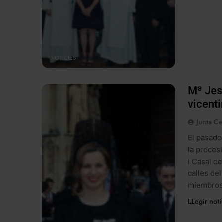
NOTICIES
Mª Jes
vicenti
Junta Ce
El pasado
la proces
i Casal d
calles de
miembros 
LLegir noti