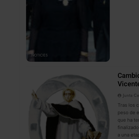
NOTICIES
Cambio
Vicente
Junta Ce
Tras los 
peso de e
que ha te
finalizad
a una eta