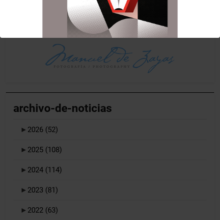
archivo-de-noticias
►
2026
(52)
►
2025
(108)
►
2024
(114)
►
2023
(81)
►
2022
(63)