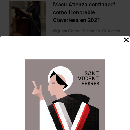
Macu Atienza continuará
como Honorable
Clavariesa en 2021
Junta Central Vicentina
6 años
atrás
0
1 minutos
NOTICIES
En la reunión de la Junta
Directiva, celebrada en la noche
de hoy, en la sede de Junta
Central Vicentina bajo la
presidencia de su Presidente
Carlos Galiana y, a propuesta de
este, se ha hecho oficial la
continuidad de Macu Atienza
como Honorable Clavariesa de
las fiestas vicentinas para el
próximo año, algo que…
LLegir noticia