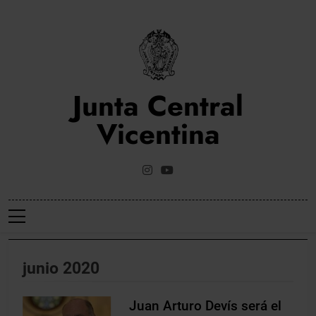
Saltar
al
contenido
Junta Central
Vicentina
Web Oficial De La Junta Central Vicentina De Valencia
junio 2020
Juan Arturo Devís será el