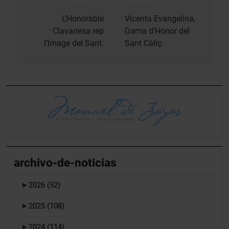
Navegación
de
L’Honorable
Vicenta Evangelina,
Clavariesa rep
Dama d’Honor del
entradas
l’Image del Sant.
Sant Càliç.
archivo-de-noticias
►
2026
(52)
►
2025
(108)
►
2024
(114)