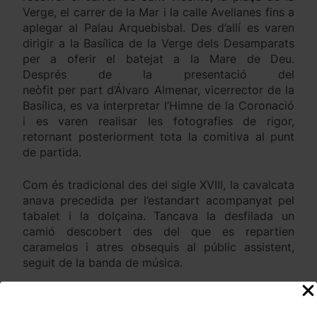
Verge, el carrer de la Mar i la calle Avellanes fins a
aplegar al Palau Arquebisbal. Des d’allí es varen
dirigir a la Basílica de la Verge dels Desamparats
per a oferir el batejat a la Mare de Deu.
Després de la presentació del
neòfit per part d’Álvaro Almenar, vicerrector de la
Basílica, es va interpretar l’Himne de la Coronació
i es varen realisar les fotografies de rigor,
retornant posteriorment tota la comitiva al punt
de partida.
Com és tradicional des del sigle XVIII, la cavalcata
anava precedida per l’estandart acompanyat pel
tabalet i la dolçaina. Tancava la desfilada un
camió descobert des del que es repartien
caramelos i atres obsequis al públic assistent,
seguit de la banda de música.
Ya el dilluns, des de la plaça de Sant Agustí, es va
celebrar la Solemne Processó en les tres imàgens