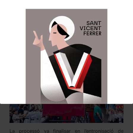
de Sant Vicent. Va contar en la participació dels
jagants, chiquets de primera comunió, falles
invitades, la Fallera Major Infantil de Valéncia i la
seua Cort d’Honor, els membres de la Festa i
representants dels Altars i Associacions
Vicentines.
La processó va finalisar en l’entronisació de