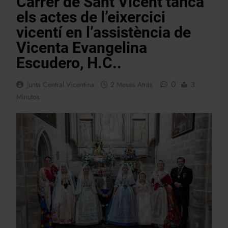
Carrer de Sant Vicent tanca
els actes de l’eixercici
vicentí en l’assistència de
Vicenta Evangelina
Escudero, H.C..
0
Junta Central Vicentina
2 Meses Atrás
3
Minutos