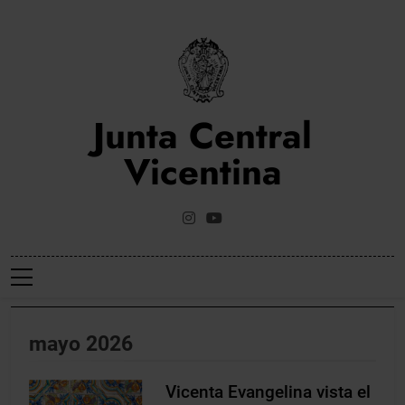
Saltar
al
contenido
Junta Central
Vicentina
Web Oficial De La Junta Central Vicentina De Valencia
mayo 2026
Vicenta Evangelina vista el