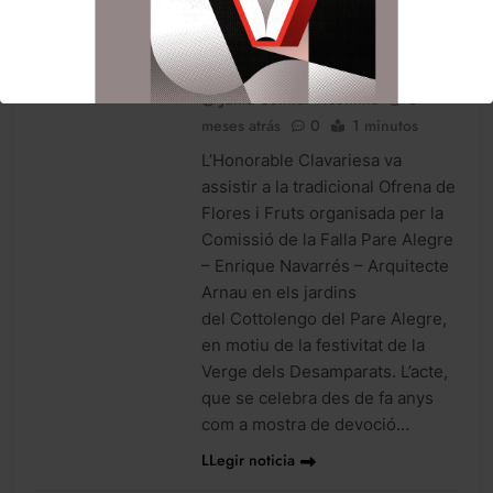
Desamparats del
Cottolengo
NOTICIES
Junta Central Vicentina
3
meses atrás
0
1 minutos
L’Honorable Clavariesa va
assistir a la tradicional Ofrena de
Flores i Fruts organisada per la
Comissió de la Falla Pare Alegre
– Enrique Navarrés – Arquitecte
Arnau en els jardins
del Cottolengo del Pare Alegre,
en motiu de la festivitat de la
Verge dels Desamparats. L’acte,
que se celebra des de fa anys
com a mostra de devoció…
LLegir noticia