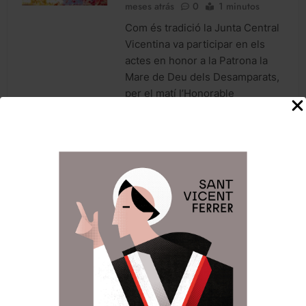
meses atrás
0
1 minutos
Com és tradició la Junta Central
Vicentina va participar en els
actes en honor a la Patrona la
Mare de Deu dels Desamparats,
per el matí l’Honorable
Clavariesa va assistir a la missa
d´Infants, celebrada per
l’arquebisbe de
Valéncia Enrique Benavent en la
plaça de la Verge, acte en el que
un any més els protagonistes
varen…
LLegir noticia
Vicenta Evangelina
Escudero en l’Ofrena a la
Mare de Deu dels