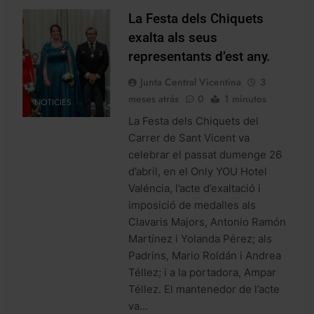
La Festa dels Chiquets
exalta als seus
representants d’est any.
Junta Central Vicentina
3
meses atrás
0
1 minutos
NOTICIES
La Festa dels Chiquets del
Carrer de Sant Vicent va
celebrar el passat dumenge 26
d’abril, en el Only YOU Hotel
Valéncia, l’acte d’exaltació i
imposició de medalles als
Clavaris Majors, Antonio Ramón
Martínez i Yolanda Pérez; als
Padrins, Mario Roldán i Andrea
Téllez; i a la portadora, Ampar
Téllez. El mantenedor de l’acte
va…