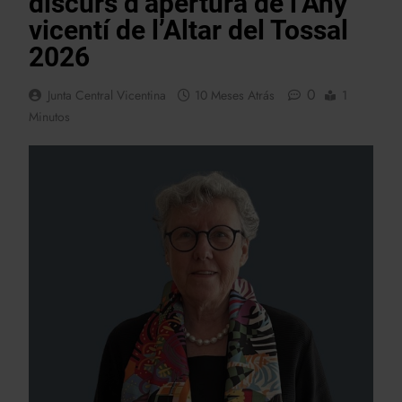
discurs d’apertura de l’Any
vicentí de l’Altar del Tossal
2026
0
Junta Central Vicentina
10 Meses Atrás
1
Minutos