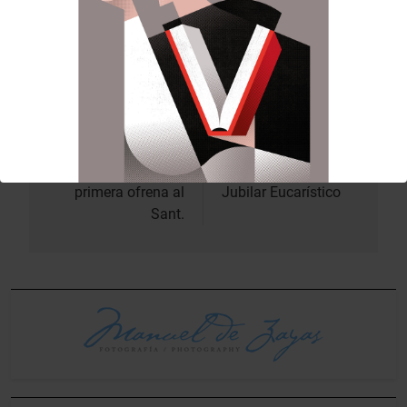
ciutat de Valéncia
; treballa en recuperar
l’esplendor de les pintures de l’Iglésia dels
Sants Joans.
Anterior:
Siguiente:
Navegación
de
L’Honorable
Vicenta Escudero en
Clavariesa fa la seua
la apertura del III Año
entradas
primera ofrena al
Jubilar Eucarístico
Sant.