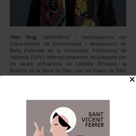
Pilar Roig
, catedràtica i investigadora del
Departament de Conservació i Restauració de
Bens Culturals de la Universitat Politècnica de
Valéncia (UPV), Internacionalment reconeguda per
les seues actuacions en Lalibela (Etiopia), la
Basílica de la Mare de Deu, i en les frescs de Sant
Nicolau, serà l’encarregada de pronunciar el
discurs de l’
Acte d’apertura de l’Any vicentí 2026
baix el titul
«L’evangelisasió des de l’art»
que
tindrà lloc el pròxim dia 15 de novembre.
Nomenada en 2015
Acadèmica de Número de la
Real Acadèmia de Belles arts de Sant Carlos
en la
secció de Pintura, Gravat i Dibuix i este mateix
mes d’octubre de 2025 com a
Filla Predilecta de la