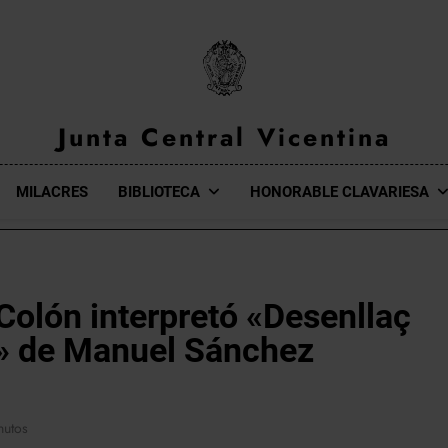
Junta Central Vicentina
Web Oficial De La Junta Central Vicentina De Valencia
MILACRES
BIBLIOTECA
HONORABLE CLAVARIESA
 Colón interpretó «Desenllaç
» de Manuel Sánchez
nutos