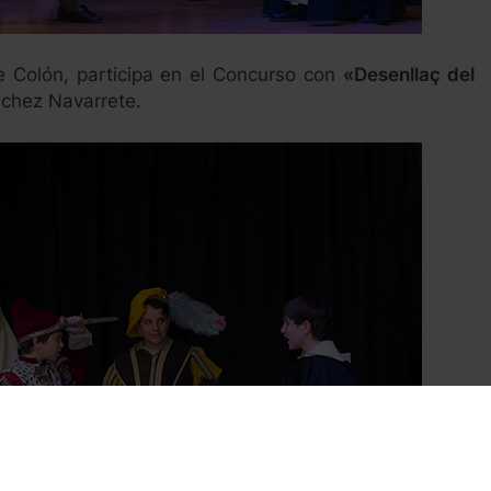
de Colón, participa en el Concurso con
«Desenllaç del
nchez Navarrete.