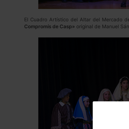
El Cuadro Artístico del Altar del Mercado 
Compromís de Casp»
original de Manuel Sá