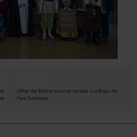
r:
Siguiente:
de
L’Altar del Mercat puso en escena «La Boja» de
te
Pere Delmonte