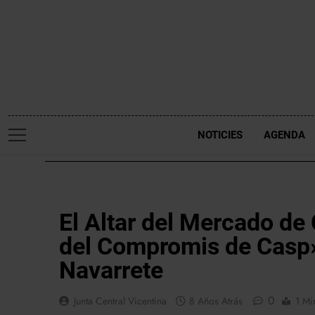
Saltar
al
contenido
NOTICIES
AGENDA
NOTICIES
El Altar del Mercado de
del Compromis de Casp
Navarrete
0
Junta Central Vicentina
8 Años Atrás
1 Mi