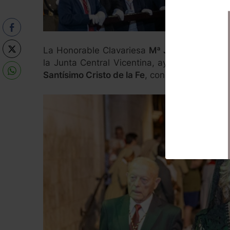
La Honorable Clavariesa
Mª José Llorens E
la Junta Central Vicentina, ayer 31 de agos
Santísimo Cristo de la Fe
, conocido popular