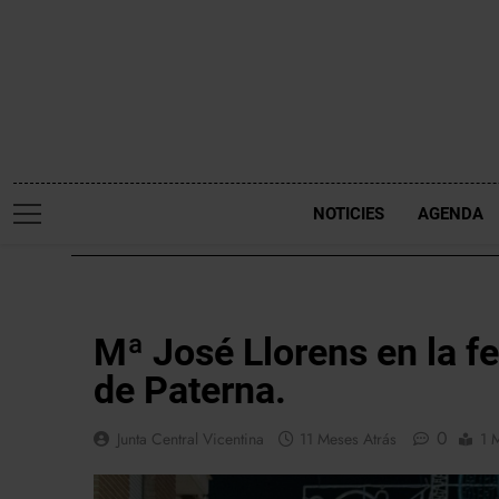
Saltar
al
contenido
NOTICIES
AGENDA
NOTICIES
Mª José Llorens en la fe
de Paterna.
0
Junta Central Vicentina
11 Meses Atrás
1 