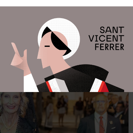
splugues
acompañada por
Mariví Borrell
, representó a
to, en la Procesión en honor del
Patrón de Paterna el
mente como
‘El Morenet»
.