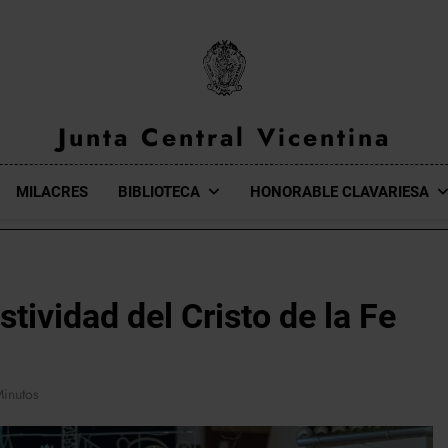
Junta Central Vicentina
Web Oficial De La Junta Central Vicentina De Valencia
MILACRES
BIBLIOTECA
HONORABLE CLAVARIESA
stividad del Cristo de la Fe
Minutos