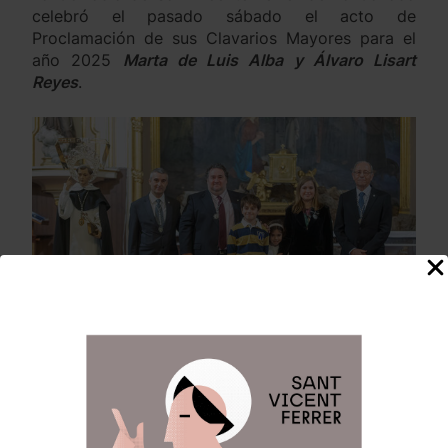
celebró el pasado sábado el acto de
Proclamación de sus Clavarios Mayores para el
año 2025
Marta de Luis Alba y Álvaro Lisart
Reyes
.
Al acto asistieron los representantes de los altares
vicentinos, Presidentes y Clavarios Mayores, así
como la Honorable Clavariesa de las fiestas