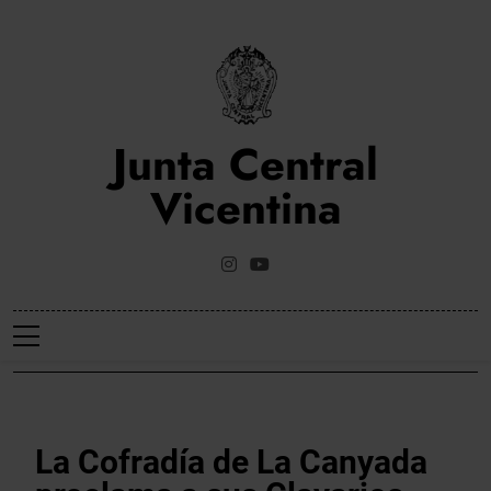
Saltar
al
contenido
Junta Central
Vicentina
Web Oficial De La Junta Central Vicentina De Valencia
NOTICIES
La Cofradía de La Canyada