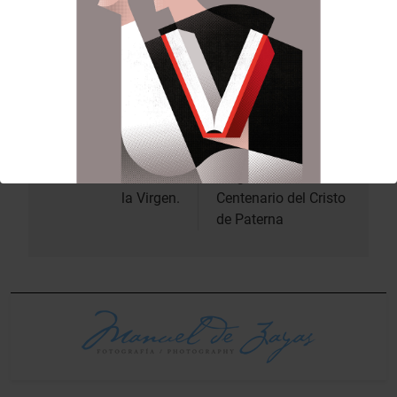
vicentinas de 2025
Mª José Llorens Esplugues
,
acompañada por la contadora de JCV
Carmen
Lapuente
Plá
.
Anterior:
Siguiente:
Navegación
de
Mª José Llorens
Mª José Llorens en el
visita la Basílica de
Pregón del
entradas
la Virgen.
Centenario del Cristo
de Paterna