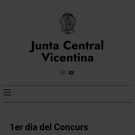
Saltar
al
contenido
Junta Central
Vicentina
Web Oficial De La Junta Central Vicentina De Valencia
NOTICIES
1er dia del Concurs