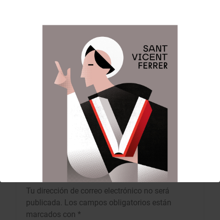
Anterior:
Siguiente:
Navegación
de
Concurs de Milacres
Libro Oficial de 2022
entradas
DEJA UNA RESPUESTA
Tu dirección de correo electrónico no será
publicada.
Los campos obligatorios están
marcados con
*