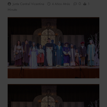
0
Junta Central Vicentina
4 Años Atrás
1
Minuto