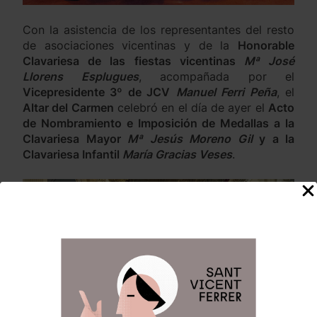
Con la asistencia de los representantes del resto
de asociaciones vicentinas y de la
Honorable
Clavariesa de las fiestas vicentinas
Mª José
Llorens Esplugues
, acompañada por el
Vicepresidente 3º de JCV
Manuel Ferri Peña
, el
Altar del Carmen
celebró en el día de ayer el
Acto
de Nombramiento e Imposición de Medallas a la
Clavariesa Mayor
Mª Jesús Moreno Gil
y a la
Clavariesa Infantil
María Gracias Veses
.