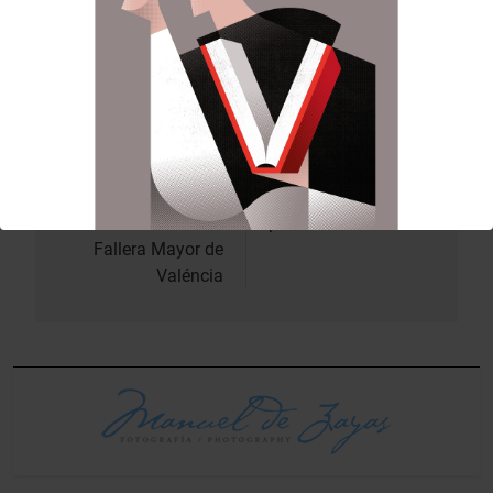
Anterior:
Siguiente:
Navegación
de
Mª José Llorens
L’Altar del Tossal ya
Esplugues en
te Clavariesa Major
entradas
l’Exaltació de la
per al 2026
Fallera Mayor de
Valéncia