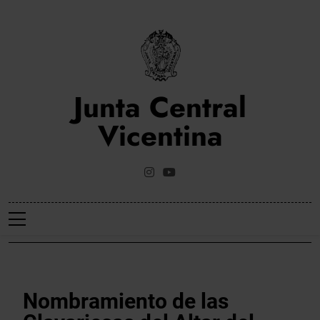
Saltar
al
contenido
Junta Central
Vicentina
Web Oficial De La Junta Central Vicentina De Valencia
NOTICIES
Nombramiento de las