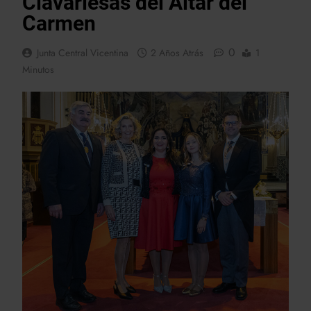
Clavariesas del Altar del
Carmen
0
Junta Central Vicentina
2 Años Atrás
1
Minutos