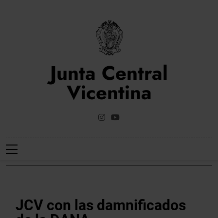
Saltar
al
contenido
Junta Central
Vicentina
Web Oficial De La Junta Central Vicentina De Valencia
NOTICIES
JCV con las damnificados