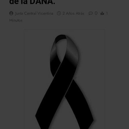
de la DANA.
0
Junta Central Vicentina
2 Años Atrás
1
Minutos