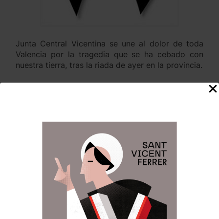
Junta Central Vicentina se une al dolor de toda
Valencia por la tragedia que se ha cebado con
nuestra tierra, tras la riada de ayer en la provincia.
Ofrecemos nuestras oraciones a San Vicent Ferrer
por las víctimas y sus familiares. Y nuestro apoyo
al resto de afectados.
Agradecemos la fantástica y heroica labor de los
servicios de emergencia que participan en el
dispositivo de socorro.
Anterior:
Siguiente:
Navegación
de
Mª José Llorens
Comunicado Real