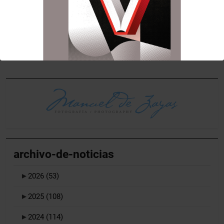
asiste al Acto de
Basílica de Nuestra
entradas
Apertura del Año
Sra. de los
vicentino del Altar del
Desamparados.
Tossal.
archivo-de-noticias
►
2026
(53)
►
2025
(108)
►
2024
(114)