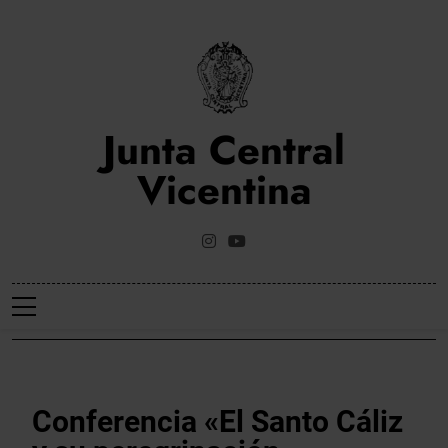
Saltar
al
contenido
Junta Central
Vicentina
Web Oficial De La Junta Central Vicentina De Valencia
NOTICIES
Conferencia «El Santo Cáliz