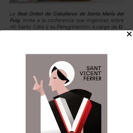
La
Real Orden de Caballeros de Santa María del
Puig
, invita a la conferencia que organizan sobre
«El Santo Cáliz y su Peregrinación» a cargo de
D.
Jaime Sancho Andreu y Cristina Monzón Martí
que tendrá lugar el próximo día 25 de febrero en
los salones del Casino de Agricultura.
Anterior:
Siguiente:
Navegación
de
II Jornada de
Mª José Llorens
reflexión y estudio
asistió al
entradas
Nombramiento de la
Clavariesa Mayor del
Altar del Carrer de la
Mar.