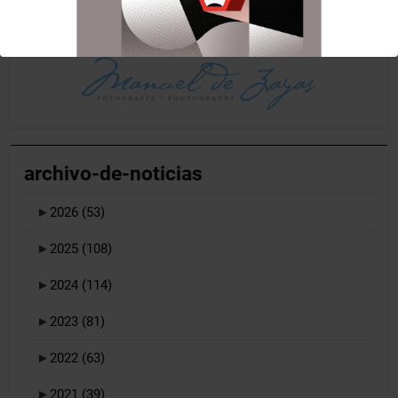
archivo-de-noticias
►
2026
(53)
►
2025
(108)
►
2024
(114)
►
2023
(81)
►
2022
(63)
►
2021
(39)