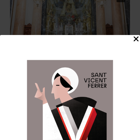
Anterior:
Siguiente:
Navegación
de
Mª José LLorens
Mª José Llorens en
agradece a la Mare
la exposición del
entradas
de Deu su protección
Centenario de la
R.Hdad.de la Santa
Faz