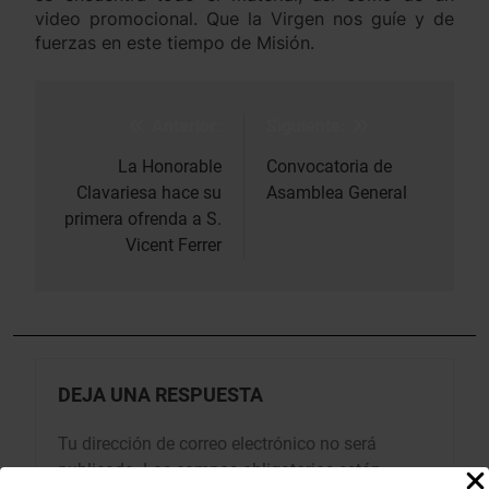
video promocional. Que la Virgen nos guíe y de
fuerzas en este tiempo de Misión.
Anterior:
Siguiente:
Navegación
de
La Honorable
Convocatoria de
Clavariesa hace su
Asamblea General
entradas
primera ofrenda a S.
Vicent Ferrer
DEJA UNA RESPUESTA
Tu dirección de correo electrónico no será
publicada.
Los campos obligatorios están