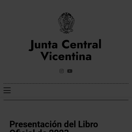
Saltar
al
contenido
Junta Central
Vicentina
Web Oficial De La Junta Central Vicentina De Valencia
NOTICIES
Presentación del Libro