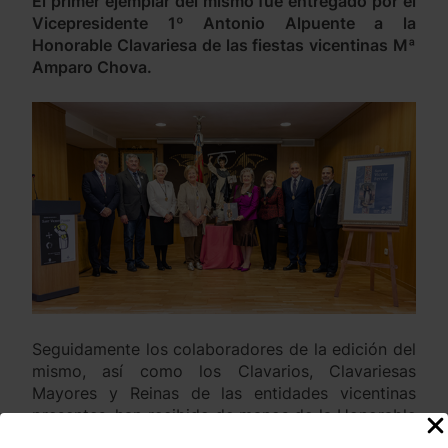
El primer ejemplar del mismo fue entregado por el
Vicepresidente 1º Antonio Alpuente a la
Honorable Clavariesa de las fiestas vicentinas Mª
Amparo Chova.
Seguidamente los colaboradores de la edición del
mismo, así como los Clavarios, Clavariesas
Mayores y Reinas de las entidades vicentinas
presentes, han recibido de manos de la Honorable
Clavariesa sendos ejemplares del Libro Oficial que