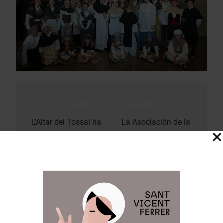
Anterior:
Siguiente:
Navegación
de
L’Altar del Tossal ha
La Asociación de la
representado «El
Pila Bautismal ha
entradas
pols» de Ampar
representado «L’últim
Cabrera
sermó» de Ernest
Peris-Celda