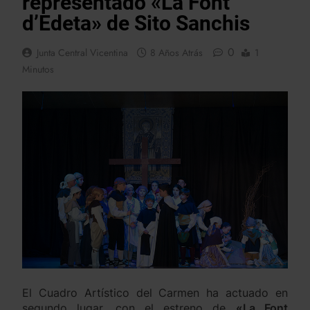
representado «La Font
d’Edeta» de Sito Sanchis
0
Junta Central Vicentina
8 Años Atrás
1
Minutos
El Cuadro Artístico del Carmen ha actuado en
segundo lugar, con el estreno de
«La Font