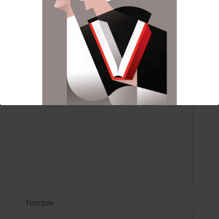
DEJA UNA RESPUESTA
Tu dirección de correo electrónico no será
publicada.
Los campos obligatorios están
marcados con
*
Comentario
*
Nombre