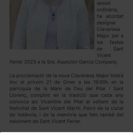
sessió
ordinària,
ha acordat
designar
Clavariesa
Major per a
les festes
de Sant
Vicent
Ferrer 2023 a la Sra. Asunción García Company.
La proclamació de la nova Clavariesa Major tindrà
lloc el pròxim 21 de Giner a les 19:00h en la
parròquia de la Mare de Deu del Pilar i Sant
Llorenç, complint en la tradició que cada any
convoca als Vicentins del Pilar al voltant de la
festivitat de Sant Vicent Màrtir, Patró de la ciutat
de Valéncia, i de la memòria que fem també del
naiximent de Sant Vicent Ferrer.