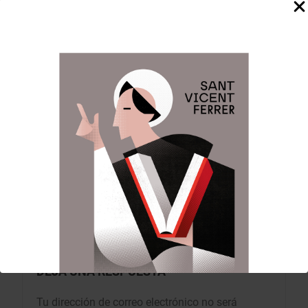
Felicitem a Asunción per la seua designació com a
máxima representant de l’Altar del Pilar i demanem
a Sant Vicent Ferrer que li done un any ple de
salut, felicitat i alegria.
Anterior:
Siguiente:
Navegación
de
Amparo Chova en la
Árbol navideño y
entronización del
Nacimiento de JCV
entradas
nuevo Arzobispo de
en la Casa Natalicia.
Valencia
DEJA UNA RESPUESTA
Tu dirección de correo electrónico no será