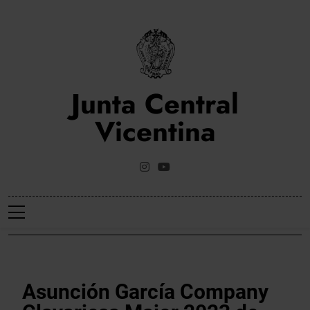
Saltar
al
contenido
Junta Central
Vicentina
Web Oficial De La Junta Central Vicentina De Valencia
NOTICIES
Asunción García Company