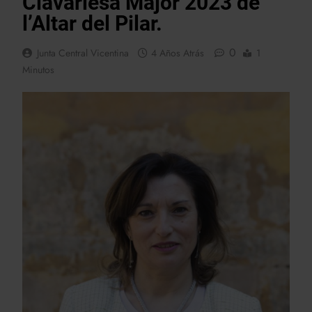
Clavariesa Major 2023 de
l’Altar del Pilar.
0
Junta Central Vicentina
4 Años Atrás
1
Minutos