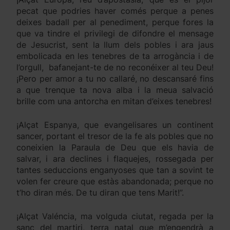
pecat que podries haver comés perque a penes
deixes badall per al penediment, perque fores la
que va tindre el privilegi de difondre el mensage
de Jesucrist, sent la llum dels pobles i ara jaus
embolicada en les tenebres de ta arrogància i de
l’orgull, bafanejant-te de no reconéixer al teu Deu!
¡Pero per amor a tu no callaré, no descansaré fins
a que trenque ta nova alba i la meua salvació
brille com una antorcha en mitan d’eixes tenebres!
¡Alçat Espanya, que evangelisares un continent
sancer, portant el tresor de la fe als pobles que no
coneixien la Paraula de Deu que els havia de
salvar, i ara declines i flaquejes, rossegada per
tantes seduccions enganyoses que tan a sovint te
volen fer creure que estàs abandonada; perque no
t’ho diran més. De tu diran que tens Marit!”.
¡Alçat Valéncia, ma volguda ciutat, regada per la
sanc del martiri, terra natal que m’engendrà a