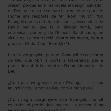
creuen, perque en ell es revela el designi salvador
de Deu, que des de sempre ha requerit de part de
l’home una resposta de fe” (Rom 1,16-17); “Un
Evangeli que es referix a Jesucrist, descendent de
David per lo que fa al llinage humà, pero
entronisat, per mig de l’Esperit Santificador, en
virtut de sa resurrecció d’entre els morts, com a
poderós fill de Deu,” (Rom 1,3-4).
I no m’avergonyixc, perque l’Evangeli és una força
de Deu que obri la porta a l’esperança, per a
poder descobrir la veritat de l’home i la veritat de
Deu.
¿Cóm puc avergonyir-me de l’Evangeli, si el seu
anunci inclou l’amor de Deu com a mon pare?.
¿Cóm vaig a avergonyir-me de l’Evangeli, si en ell
es troba el perdó dels pecats i la certea d’una
vida nova resucitada en Crist?.