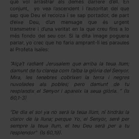
que vol arrastrar als demés darrere d’ell. En
conjunt, yo vea l’ascendent i l’autoritat del que
sap que Deu el recolza i se sap portador, de part
d’eixe Deu, d’un mensage que és urgent
transmetre i d’una veritat en la que creu fins a lo
més fondo del seu cor. Si la dita image poguera
parlar, yo crec que ho faria amprant-li les paraules
al Profeta Isaïes:
“Alça’t radiant Jerusalem que arriba la teua llum;
damunt de tu clareja com l’alba la glòria del Senyor.
Mira, les tenebres cobrixen la terra i negres
nuvolades als pobles; pero damunt de tu
resplandix el Senyor i apareix la seua glòria. ” (Is
60,1-3)
“De dia el sol ya no serà la teua llum, ni tindràs la
claror de la lluna; perque Yo, el Senyor, seré per
sempre la teua llum, el teu Deu serà per a tu
l’esplendor” (Is 60,19).