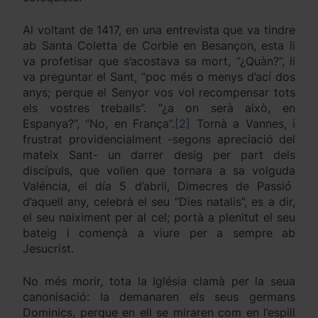
Al voltant de 1417, en una entrevista que va tindre
ab Santa Coletta de Corbie en Besançon, esta li
va profetisar que s’acostava sa mort, “¿Quàn?”, li
va preguntar el Sant, “poc més o menys d’ací dos
anys; perque el Senyor vos vol recompensar tots
els vostres treballs”. “¿a on serà això, en
Espanya?”, “No, en França”.
[2]
Tornà a Vannes, i
frustrat providencialment -segons apreciació del
mateix Sant- un darrer desig per part dels
discípuls, que volien que tornara a sa volguda
Valéncia, el día 5 d’abril, Dimecres de Passió
d’aquell any, celebrà el seu “Dies natalis”, es a dir,
el seu naiximent per al cel; portà a plenitut el seu
bateig i començà a viure per a sempre ab
Jesucrist.
No més morir, tota la Iglésia clamà per la seua
canonisació: la demanaren els seus germans
Dominics, perque en ell se miraren com en l’espill