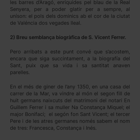
les barres d’Aragó, enriquides pel blau de la Real
Senyera, per a poder glatir per a sempre, al
uníson: el pols dels dominics ab el cor de la ciutat
de Valéncia dos vegades lleal.
2) Breu semblança biogràfica de S. Vicent Ferrer.
Pero arribats a este punt convé que s’acostem,
encara que siga succintament, a la biografía del
Sant, puix que sa vida i sa santitat anaven
parelles.
En el més de giner de l’any 1350, en una casa del
carrer de la Mar, va vindre al món el segon fill de
huit germans naixcuts del matrimoni del notari En
Guillem Ferrer i sa muller Na Constança Miquel; el
major Bonifaci; el segón fon Sant Vicent; el tercer
Pere i de les atres germanes només sabem el nom
de tres: Francesca, Constança i Inés.