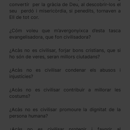
convertír per la gràcia de Deu, al descobrir-los el
seu perdó i misericòrdia, si penedits, tornaven a
Ell de tot cor.
¿Cóm voleu que m’avergonyixca d’esta tasca
evangelisadora, que fon civilisadora?
¿Acàs no es civilisar, forjar bons cristians, que si
ho són de veres, seran millors ciutadans?
¿Acàs no es civilisar condenar els abusos i
injustícies?
¿Acàs no es civilisar contribuir a millorar les
costums?
¿Acàs no es civilisar promoure la dignitat de la
persona humana?
¿Acàs no es civilisar protegir i favorir al