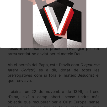
segons ell mateix ho conta- li s’aparegué Jesucrist
acompanyat de Sant Doménec i Sant Francesc i
fon el propi Senyor el que ab una bontat i dolçor
inigualables li toca suaument la galta dreta
curant-lo de repent i enviant-lo a predicar.
Aquella aparició li canvià la vida: des d’eixe
moment li s’aclarí l’horisó, es dissiparen sos
dubtes i comprengué quina era la missió que
Jesús li encomanava: predicar l’Evangeli per tot
arreu sentint-se enviat per el mateix Deu.
Ab el permís del Papa, este l’envià com
“Legatus a
latere Christi”
, és a dir, dotat de totes les
prerrogatives com si fora el mateix Jesucrist el
que l’enviava.
I aixina, un 22 de novembre de 1399, a trenc
d’alba, eixí a camp obert, sense tindre més
objectiu que recuperar per a Crist Europa, sense