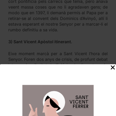
cort pontifícia pels càrrecs que tenia, pero anava
veent massa coses que no li agradaven gens; de
modo que en 1397, li demanà permís al Papa per a
retirar-se al convent dels Dominics d’Avinyó, allí li
estava esperant el nostre Senyor per a marcar-li el
rumbo definitiu a sa vida.
3) Sant Vicent Apòstol itinerant.
Eixe moment marcà per a Sant Vicent l’hora del
Senyor. Foren dos anys de crisis, de profunt debat
intern sobre l’unitat de l’Iglésia; de disgust per lo
que estava succeint i d’impotència davant de la
desídia humana, i tot això unit a cert desengany
per la sensació de que estava perdent el temps,
l’absumí en una greu enfermetat assaonada de
tristor i decepció que repercutí en un cos que no
soportaba més tanta pesantea.
El cas és que postrat en el llit i en perill de mort -