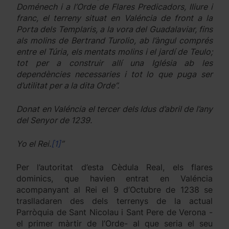
Doménech i a l’Orde de Flares Predicadors, lliure i
franc, el terreny situat en Valéncia de front a la
Porta dels Templaris, a la vora del Guadalaviar, fins
als molins de Bertrand Turolio, ab l’àngul comprés
entre el Túria, els mentats molins i el jardí de Teulo;
tot per a construir allí una Iglésia ab les
dependències necessaries i tot lo que puga ser
d’utilitat per a la dita Orde”.
Donat en Valéncia el tercer dels Idus d’abril de l’any
del Senyor de 1239.
Yo el Rei.
[1]
”
Per l’autoritat d’esta Cèdula Real, els flares
dominics, que havien entrat en Valéncia
acompanyant al Rei el 9 d’Octubre de 1238 se
traslladaren des dels terrenys de la actual
Parròquia de Sant Nicolau i Sant Pere de Verona -
el primer màrtir de l’Orde- al que seria el seu