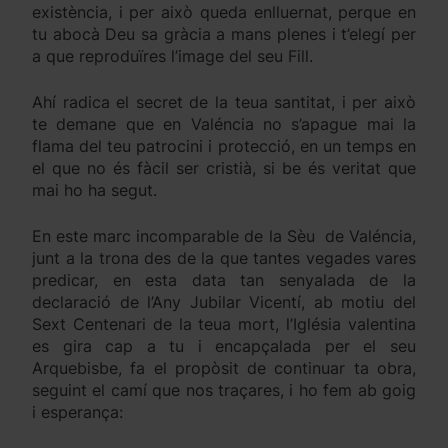
existència, i per això queda enlluernat, perque en
tu abocà Deu sa gràcia a mans plenes i t’elegí per
a que reproduïres l’image del seu Fill.
Ahí radica el secret de la teua santitat, i per això
te demane que en Valéncia no s’apague mai la
flama del teu patrocini i protecció, en un temps en
el que no és fàcil ser cristià, si be és veritat que
mai ho ha segut.
En este marc incomparable de la Sèu de Valéncia,
junt a la trona des de la que tantes vegades vares
predicar, en esta data tan senyalada de la
declaració de l’Any Jubilar Vicentí, ab motiu del
Sext Centenari de la teua mort, l’Iglésia valentina
es gira cap a tu i encapçalada per el seu
Arquebisbe, fa el propòsit de continuar ta obra,
seguint el camí que nos traçares, i ho fem ab goig
i esperança: