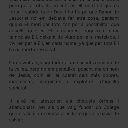
pero per a tots els creents en ell, un Crist que és
força i sabiduria de Deu; i ho fiu perque l’amor de
Jesucrist no em deixava fer atra cosa, pensant
que si Ell morí per tots, fon per a possibilitar que
aquells que en Ell cregueren, pogueren morir
també ab Ell, deixant de viure per a sí mateixos, i
viviren per a Ell, en cada home, ya que per tots Ell
havia mort i resucitat.
Foren vint anys agotadors i extenuants camí ya de
la vellea, pero no em penedixc, posant-me en nom
de Jesús, com ell, al costat dels més pobres,
indefensos, marginats i explotats d’aquella
societat,
-i això ho atestarien els chiquets òrfens i
abandonats, per als que vaig fundar un Colege
que els acollira i educara en la fe que els havia de
salvar;