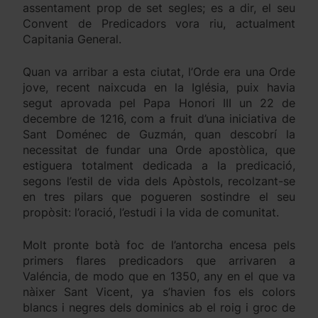
assentament prop de set segles; es a dir, el seu
Convent de Predicadors vora riu, actualment
Capitania General.
Quan va arribar a esta ciutat, l’Orde era una Orde
jove, recent naixcuda en la Iglésia, puix havia
segut aprovada pel Papa Honori III un 22 de
decembre de 1216, com a fruit d’una iniciativa de
Sant Doménec de Guzmán, quan descobrí la
necessitat de fundar una Orde apostòlica, que
estiguera totalment dedicada a la predicació,
segons l’estil de vida dels Apòstols, recolzant-se
en tres pilars que pogueren sostindre el seu
propòsit: l’oració, l’estudi i la vida de comunitat.
Molt pronte botà foc de l’antorcha encesa pels
primers flares predicadors que arrivaren a
Valéncia, de modo que en 1350, any en el que va
nàixer Sant Vicent, ya s’havien fos els colors
blancs i negres dels dominics ab el roig i groc de