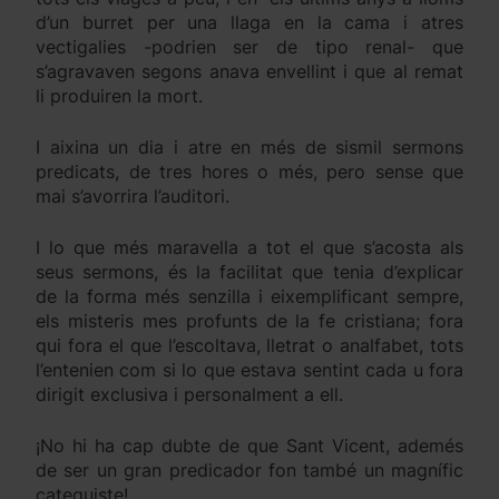
d’un burret per una llaga en la cama i atres
vectigalies -podrien ser de tipo renal- que
s’agravaven segons anava envellint i que al remat
li produiren la mort.
I aixina un dia i atre en més de sismil sermons
predicats, de tres hores o més, pero sense que
mai s’avorrira l’auditori.
I lo que més maravella a tot el que s’acosta als
seus sermons, és la facilitat que tenia d’explicar
de la forma més senzilla i eixemplificant sempre,
els misteris mes profunts de la fe cristiana; fora
qui fora el que l’escoltava, lletrat o analfabet, tots
l’entenien com si lo que estava sentint cada u fora
dirigit exclusiva i personalment a ell.
¡No hi ha cap dubte de que Sant Vicent, ademés
de ser un gran predicador fon també un magnífic
catequiste!