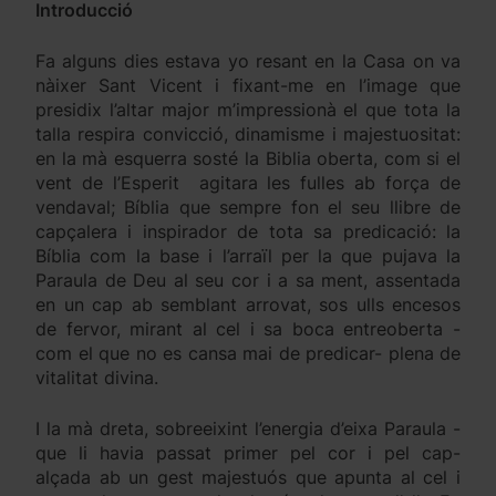
Introducció
Fa alguns dies estava yo resant en la Casa on va
nàixer Sant Vicent i fixant-me en l’image que
presidix l’altar major m’impressionà el que tota la
talla respira convicció, dinamisme i majestuositat:
en la mà esquerra sosté la Biblia oberta, com si el
vent de l’Esperit agitara les fulles ab força de
vendaval; Bíblia que sempre fon el seu llibre de
capçalera i inspirador de tota sa predicació: la
Bíblia com la base i l’arraïl per la que pujava la
Paraula de Deu al seu cor i a sa ment, assentada
en un cap ab semblant arrovat, sos ulls encesos
de fervor, mirant al cel i sa boca entreoberta -
com el que no es cansa mai de predicar- plena de
vitalitat divina.
I la mà dreta, sobreeixint l’energia d’eixa Paraula -
que li havia passat primer pel cor i pel cap-
alçada ab un gest majestuós que apunta al cel i