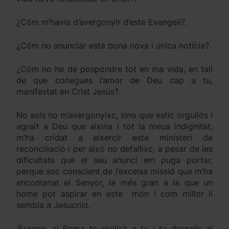
¿Cóm m’havia d’avergonyir d’este Evangeli?.
¿Cóm no anunciar esta bona nova i única notícia?.
¿Cóm no he de pospondre tot en ma vida, en tall
de que conegues l’amor de Deu cap a tu,
manifestat en Crist Jesús?.
No sols no m’avergonyixc, sino que estic orgullós i
agraït a Deu que aixina i tot la meua indignitat,
m’ha cridat a eixercir este ministeri de
reconciliació i per això no defallixc, a pesar de les
dificultats que el seu anunci em puga portar,
perque soc conscient de l’excelsa missió que m’ha
encomanat el Senyor, la més gran a la que un
home pot aspirar en este món i com millor li
sembla a Jesucrist.
¡Europa, si Roma te civilisà a tu i tu després al