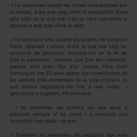
-i ho atestarien també les dònes maltractades per
la maldat, a les que vaig oferir la possibilitat d’una
atra vida en la que mai més es vera maculada la
dignitat a que tota dòna te dret;
-i ho atestaria tota aquella bona gent, de condició
humil, ignorant i pobra, entre la que mai vaig fer
accepció de persones, instruint-los en la fe ab
tota la paciència i habilitat que Deu em concedia,
perque tots eren fills d’un mateix Pare molt
benvolguts per Ell pero sense cap coneiximent de
las veritats més elementals de la vida cristiana, lo
que estava degradant-los fins a una rudea i
ignorància a vegades, infrahumana;
– i ho atestarien els polítics als que ajudí a
procurar sempre el be comú i a construir una
comunitat més justa i en pau;
-i finalment ho atestarien els pecadors que vaig