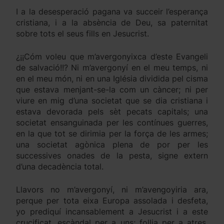
I a la desesperació pagana va succeir l’esperança
cristiana, i a la absència de Deu, sa paternitat
sobre tots el seus fills en Jesucrist.
¿¡¡Cóm voleu que m’avergonyixca d’este Evangeli
de salvació!!? Ni m’avergonyí en el meu temps, ni
en el meu món, ni en una Iglésia dividida pel cisma
que estava menjant-se-la com un càncer; ni per
viure en mig d’una societat que se dia cristiana i
estava devorada pels sèt pecats capitals; una
societat ensanguinada per les contínues guerres,
en la que tot se dirimia per la força de les armes;
una societat agònica plena de por per les
successives onades de la pesta, signe extern
d’una decadència total.
Llavors no m’avergonyí, ni m’avengoyiria ara,
perque per tota eixa Europa assolada i desfeta,
yo prediquí incansablement a Jesucrist i a este
crucificat, escàndal per a uns; follia per a atres,