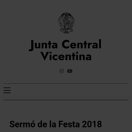
Saltar
al
contenido
Junta Central
Vicentina
Web Oficial De La Junta Central Vicentina De Valencia
NOTICIES
Sermó de la Festa 2018