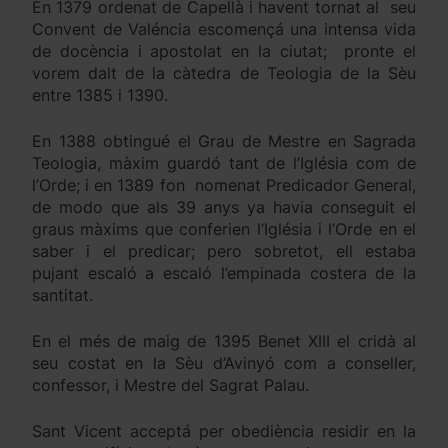
En 1379 ordenat de Capellà i havent tornat al seu
Convent de Valéncia escomençá una intensa vida
de docència i apostolat en la ciutat; pronte el
vorem dalt de la càtedra de Teologia de la Sèu
entre 1385 i 1390.
En 1388 obtingué el Grau de Mestre en Sagrada
Teologia, màxim guardó tant de l’Iglésia com de
l’Orde; i en 1389 fon nomenat Predicador General,
de modo que als 39 anys ya havia conseguit el
graus màxims que conferien l’Iglésia i l’Orde en el
saber i el predicar; pero sobretot, ell estaba
pujant escaló a escaló l’empinada costera de la
santitat.
En el més de maig de 1395 Benet XIII el cridà al
seu costat en la Sèu d’Avinyó com a conseller,
confessor, i Mestre del Sagrat Palau.
Sant Vicent acceptá per obediència residir en la