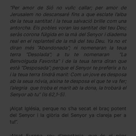
“Per amor de Sió no vullc callar; per amor de
Jerusalem no descansaré fins a que esclate l’alba
de la teua santitat i la teua salvació brille com una
antorcha. Els pobles voran las santitat del teu Deu;
seràs corona fúlgida en la mà del Senyor i diadema
real en el replantell de la mà del teu Deu. Ya no et
diran més “Abandonada”; ni nomenaran la teua
terra “Desolada”; a tu te nomenaran “La
Benvolguda Favorita” i de la teua terra diran que
està “Desposada”; perque el Senyor te preferix a tu
i la teua terra tindrà marit: Com un jove es desposa
ab la seua nóvia, aixina te desposa el que te va fer;
l’alegria que troba el marit ab la dona, la trobarà el
Senyor ab tu” (Is 62,1-5).
¡Alçat Iglésia, perque no s’ha secat el braç potent
del Senyor i la glòria del Senyor ya clareja per a
tu!”.
¡Alçat Europa, reu d’apostasia, que és el pijor