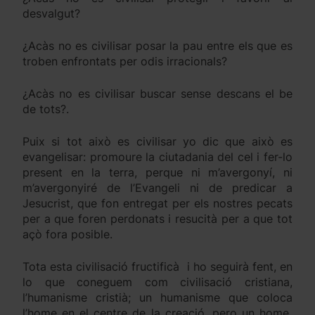
desvalgut?
¿Acàs no es civilisar posar la pau entre els que es
troben enfrontats per odis irracionals?
¿Acàs no es civilisar buscar sense descans el be
de tots?.
Puix si tot això es civilisar yo dic que això es
evangelisar: promoure la ciutadania del cel i fer-lo
present en la terra, perque ni m’avergonyí, ni
m’avergonyiré de l’Evangeli ni de predicar a
Jesucrist, que fon entregat per els nostres pecats
per a que foren perdonats i resucità per a que tot
açò fora posible.
Tota esta civilisació fructificà i ho seguirà fent, en
lo que coneguem com civilisació cristiana,
l’humanisme cristià; un humanisme que coloca
l’home en el centre de la creació, pero un home