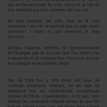
que és Deu encarnat, és a dir, Jesucrist, el cap de
tots nosatres que som membres del seu cos.
Ad això entreguí ma vida, eixe és el meu
testament, i eixa és la devoció que yo vullc qu’em
professeu i sobre la que estendré el meu
patrocini.
¡Europa, Espanya, Valéncia, no t’avergonyixques
de l’Evangeli que és el poder que Deu t’oferix per
a salvar-te; en ell trobaràs llum i força per acertar
en conseguir el teu autèntic destí!
Des de 1399 fins a 1419 foren vint anys de
contínua predicació itinerant, en els que no
abandonà mai les observàncies monàstiques
pròpies de l’Orde, ni penitències; i a tot açò hem
d’afegir les condicions d’aquell temps, en que feu
tots els viages a peu, i en els últims anys a lloms