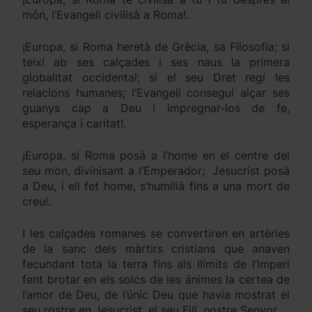
món, l’Evangeli civilisà a Roma!.
¡Europa, si Roma heretà de Grècia, sa Filosofia; si
teixí ab ses calçades i ses naus la primera
globalitat occidental; si el seu Dret regí les
relacions humanes; l’Evangeli conseguí alçar ses
guanys cap a Deu i impregnar-los de fe,
esperança i caritat!.
¡Europa, si Roma posà a l’home en el centre del
seu mon, divinisant a l’Emperador; Jesucrist posà
a Deu, i ell fet home, s’humilià fins a una mort de
creu!.
I les calçades romanes se convertiren en artèries
de la sanc dels màrtirs cristians que anaven
fecundant tota la terra fins als llímits de l’Imperi
fent brotar en els solcs de les ánimes la certea de
l’amor de Deu, de l’únic Deu que havia mostrat el
seu rostre en Jesucrist, el seu Fill, nostre Senyor.