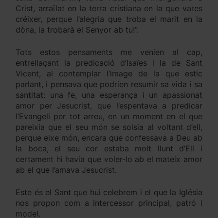
Crist, arraïlat en la terra cristiana en la que vares
créixer, perque l’alegria que troba el marit en la
dòna, la trobarà el Senyor ab tu!”.
Tots estos pensaments me venien al cap,
entrellaçant la predicació d’Isaïes i la de Sant
Vicent, al contemplar l’image de la que estic
parlant, i pensava que podrien resumir sa vida i sa
santitat: una fe, una esperança i un apassionat
amor per Jesucrist, que l’espentava a predicar
l’Evangeli per tot arreu, en un moment en el que
pareixia que el seu món se solsia al voltant d’ell,
perque eixe món, encara que confessava a Deu ab
la boca, el seu cor estaba molt llunt d’Ell i
certament hi havia que voler-lo ab el mateix amor
ab el que l’amava Jesucrist.
Este és el Sant que hui celebrem i el que la Iglésia
nos propon com a intercessor principal, patró i
model.