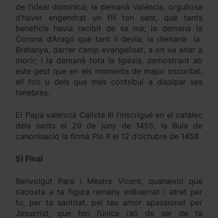
de l’ideal dominicà; la demanà Valéncia, orgullosa
d’haver engendrat un fill tan sant, que tants
beneficis havia recibit de sa mà; la demanà la
Corona d’Aragó que tant li devia; la demanà la
Bretanya, darrer camp evangelisat, a on va anar a
morir; i la demanà tota la Iglésia, demostrant ab
este gest que en els moments de major oscuritat,
ell fon u dels que més contribuí a dissipar ses
tenebres.
El Papa valencià Calixte III l’inscrigué en el catàlec
dels sants el 29 de juny de 1455; la Bula de
canonisació la firmà Pio II el 12 d‘octubre de 1458.
5) Final
Benvolgut Pare i Mestre Vicent, qualsevol que
s’acosta a ta figura remany enlluernat i atret per
tu, per ta santitat, pel teu amor apassionat per
Jesucrist, que fon l’única raó de ser de ta