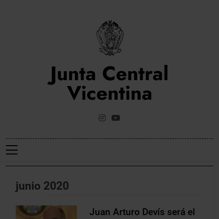
Saltar
al
contenido
Junta Central
Vicentina
Web Oficial De La Junta Central Vicentina De Valencia
junio 2020
Juan Arturo Devís será el