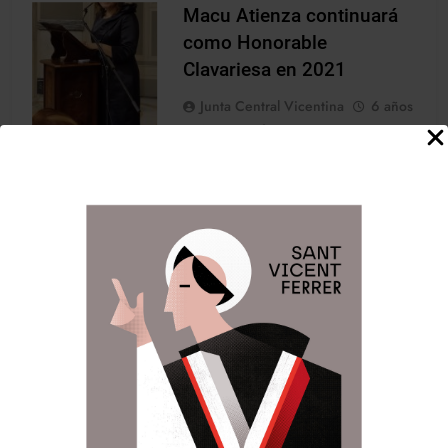
Macu Atienza continuará
como Honorable
Clavariesa en 2021
Junta Central Vicentina
6 años
atrás
0
1 minutos
NOTICIES
En la reunión de la Junta
Directiva, celebrada en la noche
de hoy, en la sede de Junta
Central Vicentina bajo la
presidencia de su Presidente
Carlos Galiana y, a propuesta de
este, se ha hecho oficial la
continuidad de Macu Atienza
como Honorable Clavariesa de
las fiestas vicentinas para el
próximo año, algo que…
LLegir noticia