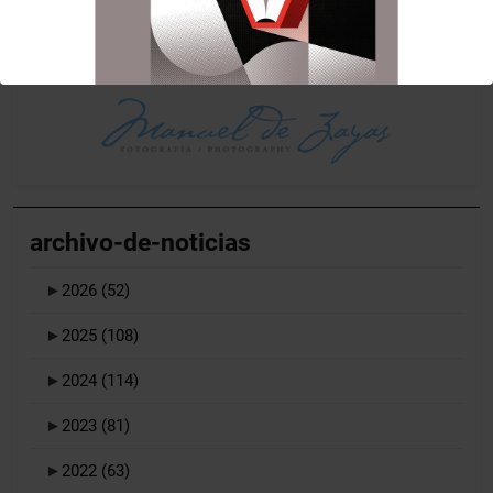
archivo-de-noticias
►
2026
(52)
►
2025
(108)
►
2024
(114)
►
2023
(81)
►
2022
(63)