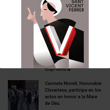
Ferrer PP Dominicos de
Valencia, el jueves 20 de junio,
Carmela Morell recibió de
manos del presidente de la JCV,
Pere Fuset, la imagen de San
Vicente Ferrer, talla de madera
del escultor valenciano
Francisco Serra y propiedad de
la Junta Central Vicentina, que
acompaña a las honorables
clavariesas…
LLegir noticia
Carmela Morell, Honorable
Clavariesa, participa en los
actos en honor a la Mare
de Déu.