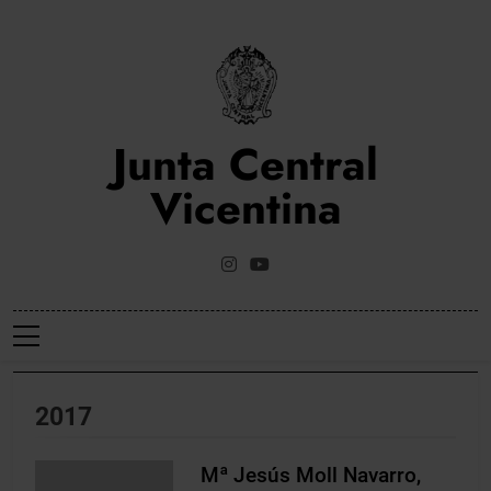
Saltar
al
contenido
Junta Central
Vicentina
Web Oficial De La Junta Central Vicentina De Valencia
2017
Mª Jesús Moll Navarro,