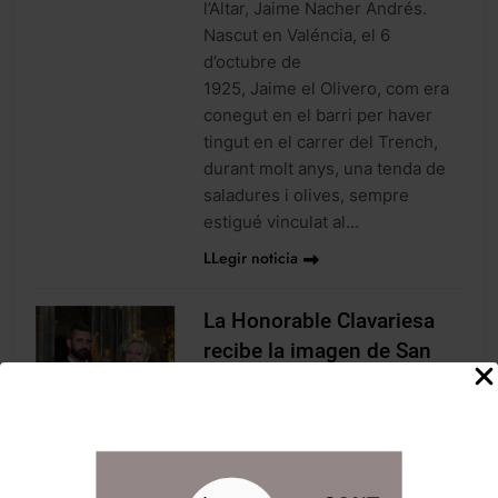
l’Altar, Jaime Nacher Andrés.
Nascut en Valéncia, el 6
d’octubre de
1925, Jaime el Olivero, com era
conegut en el barri per haver
tingut en el carrer del Trench,
durant molt anys, una tenda de
saladures i olives, sempre
estigué vinculat al…
LLegir noticia
La Honorable Clavariesa
recibe la imagen de San
Vicente Ferrer.
Junta Central Vicentina
9 años
atrás
0
1 minutos
NOTICIES
En la Basílica de San Vicente