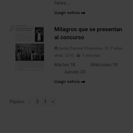
fieles…
LLegir noticia
Milagros que se presentan
al concurso
Junta Central Vicentina
9 años
atrás
0
1 minutos
Martes 18 Miércoles 19
NOTICIES
Jueves 20
LLegir noticia
Pàgines:
1
2
3
»
1
2
3