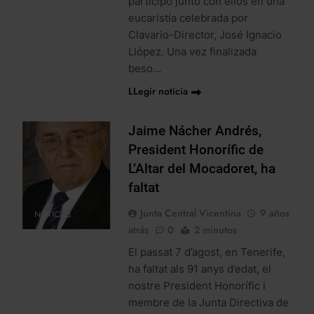
participó junto con ellos en una
eucaristía celebrada por
Clavario-Director, José Ignacio
Llópez. Una vez finalizada
beso…
LLegir noticia
Jaime Nácher Andrés,
President Honorífic de
L’Altar del Mocadoret, ha
faltat
Junta Central Vicentina
9 años
NOTICIES
atrás
0
2 minutos
El passat 7 d’agost, en Tenerife,
ha faltat als 91 anys d’edat, el
nostre President Honorífic i
membre de la Junta Directiva de