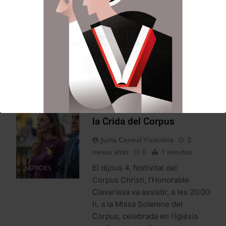
D. Enrique Benavent. En finalisar
la cerimònia, i des de la Casa
Vestuari, va presenciar a les
12:00 h la Cavalcata del Convit,
en la que el Capellà de les
Roques va invitar…
LLegir noticia
L’Honorable Clavariesa en
la Crida del Corpus
Junta Central Vicentina
2
meses atrás
0
1 minutos
El dijous 4, festivitat del
NOTICIES
Corpus Christi, l’Honorable
Clavariesa va assistir, a les 20:00
h, a la Missa Solemne del
Corpus, celebrada en l’iglésia