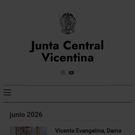
Saltar
al
contenido
Junta Central
Vicentina
Web Oficial De La Junta Central Vicentina De Valencia
junio 2026
Vicenta Evangelina, Dama