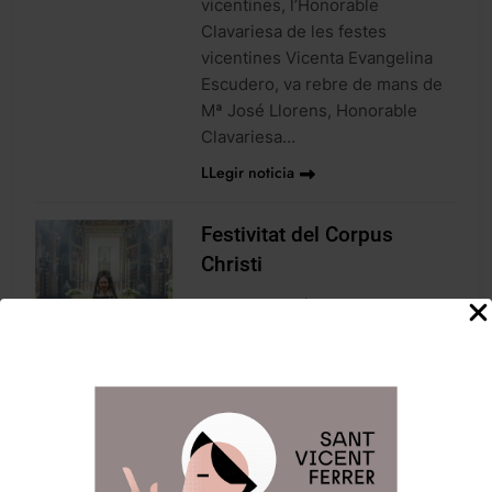
vicentines, l’Honorable
Clavariesa de les festes
vicentines Vicenta Evangelina
Escudero, va rebre de mans de
Mª José Llorens, Honorable
Clavariesa…
LLegir noticia
Festivitat del Corpus
Christi
Junta Central Vicentina
2
meses atrás
0
1 minutos
El dumenge 7, l’Honorable
NOTICIES
Clavariesa va assistir, a les 10:00
h, a la Solemne Missa Pontifical
en la Catedral de Valéncia,
celebrada per l’arquebisbe