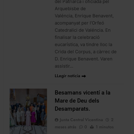
del Patriarca i oficiada pel
Arquebisbe de
Valéncia, Enrique Benavent,
acompanyat per l’Orfeó
Catedralici de Valéncia. En
finalisar la celebració
eucarística, va tindre lloc la
Crida del Corpus, a càrrec de
D. Enrique Benavent. Varen
assistir…
LLegir noticia
Besamans vicentí a la
Mare de Deu dels
Desamparats.
Junta Central Vicentina
2
meses atrás
0
1 minutos
NOTICIES