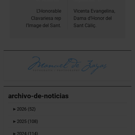
Navegación
de
L’Honorable
Vicenta Evangelina,
Clavariesa rep
Dama d’Honor del
entradas
l’Image del Sant.
Sant Càliç.
archivo-de-noticias
►
2026
(52)
►
2025
(108)
►
2024
(114)