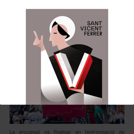
de Sant Vicent. Va contar en la participació dels
jagants, chiquets de primera comunió, falles
invitades, la Fallera Major Infantil de Valéncia i la
seua Cort d’Honor, els membres de la Festa i
representants dels Altars i Associacions
Vicentines.
La processó va finalisar en l’entronisació de