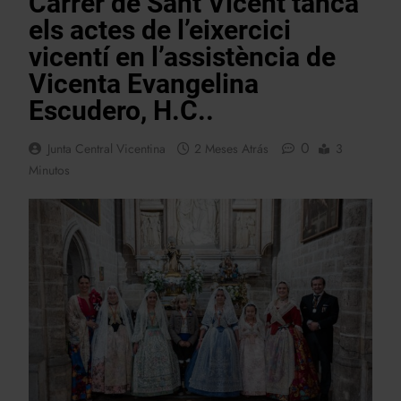
Carrer de Sant Vicent tanca
els actes de l’eixercici
vicentí en l’assistència de
Vicenta Evangelina
Escudero, H.C..
0
Junta Central Vicentina
2 Meses Atrás
3
Minutos