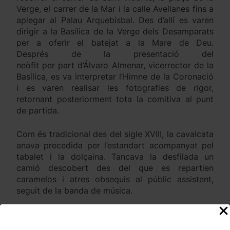
Verge, el carrer de la Mar i la calle Avellanes fins a
aplegar al Palau Arquebisbal. Des d’allí es varen
dirigir a la Basílica de la Verge dels Desamparats
per a oferir el batejat a la Mare de Deu.
Després de la presentació del
neòfit per part d’Álvaro Almenar, vicerrector de la
Basílica, es va interpretar l’Himne de la Coronació
i es varen realisar les fotografies de rigor,
retornant posteriorment tota la comitiva al punt
de partida.
Com és tradicional des del sigle XVIII, la cavalcata
anava precedida per l’estandart acompanyat pel
tabalet i la dolçaina. Tancava la desfilada un
camió descobert des del que es repartien
caramelos i atres obsequis al públic assistent,
seguit de la banda de música.
Ya el dilluns, des de la plaça de Sant Agustí, es va
celebrar la Solemne Processó en les tres imàgens