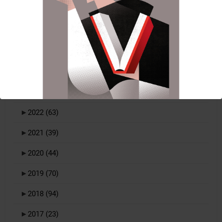
archivo-de-noticias
►
2026
(53)
►
2025
(108)
►
2024
(114)
►
2023
(81)
►
2022
(63)
►
2021
(39)
►
2020
(44)
►
2019
(70)
►
2018
(94)
►
2017
(23)