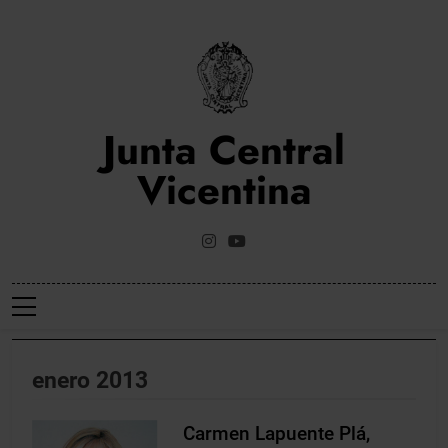
Saltar
al
contenido
Junta Central
Vicentina
Web Oficial De La Junta Central Vicentina De Valencia
enero 2013
Carmen Lapuente Plá,