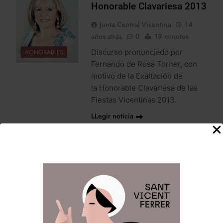
Honorable Clavariesa 2013
Junta Central Vicentina
14
años atrás
0
19 minutos
Discurso pronunciado por
HONORABLES
Fernando de Rosa Torner, con
motivo de la Exaltación de
la Honorable Clavariesa de las
Fiestas Vicentinas 2013.
LLegir noticia