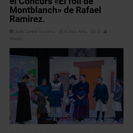
el Concurs «El foll de
Montblanch» de Rafael
Ramirez.
0
Junta Central Vicentina
8 Años Atrás
1
Minutos