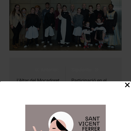
Anterior:
Siguiente:
Navegación
de
L’Altar del Mocadoret
Participació en el
escenifica en el
Concurs de Milacres i
entradas
Concurs «El
canvi d’hàbits de
mocador» de Josep
l’Image del Sant.
Bernat i Baldoví