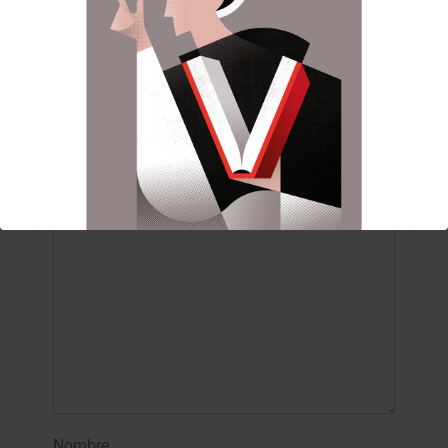
DEJA UNA RESPUESTA
Tu dirección de correo electrónico no será
publicada.
Los campos obligatorios están
marcados con
*
Comentario
*
Nombre