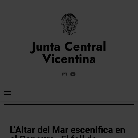
Saltar
al
contenido
Junta Central
Vicentina
Web Oficial De La Junta Central Vicentina De Valencia
NOTICIES
L’Altar del Mar escenifica en