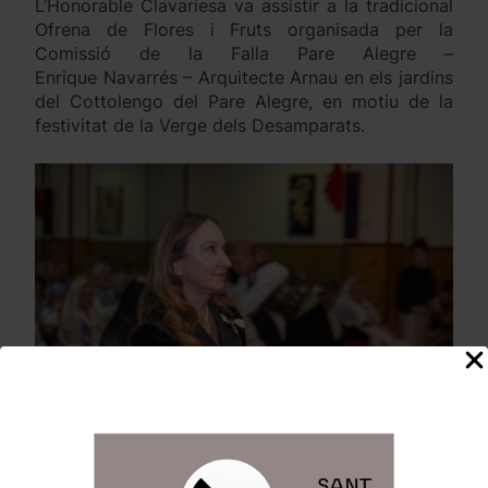
L’Honorable Clavariesa va assistir a la tradicional
Ofrena de Flores i Fruts organisada per la
Comissió de la Falla Pare Alegre –
Enrique Navarrés – Arquitecte Arnau en els jardins
del Cottolengo del Pare Alegre, en motiu de la
festivitat de la Verge dels Desamparats.
L’acte, que se celebra des de fa anys com a