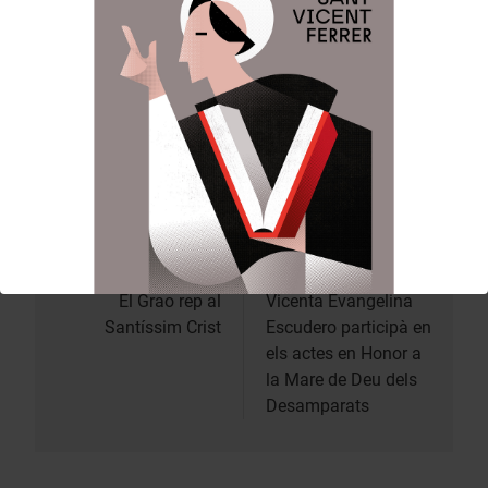
mostra de devoció popular a la patrona de
Valéncia, va reunir a representants institucionals,
fallers i diverses personalitats vinculades al món
festiu i social valencià.
L’Honorable Clavariesa va estar acompanyada per
la secretària d’actes de la Junta Central
Vicentina, Mariví Borrell.
Anterior:
Siguiente:
Navegación
de
El Grao rep al
Vicenta Evangelina
Santíssim Crist
Escudero participà en
entradas
els actes en Honor a
la Mare de Deu dels
Desamparats