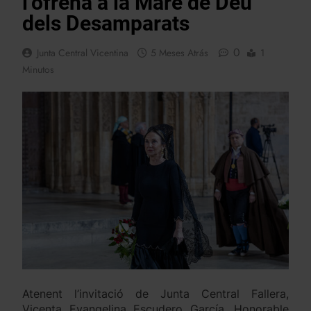
l’ofrena a la Mare de Deu
dels Desamparats
0
Junta Central Vicentina
5 Meses Atrás
1
Minutos
Atenent l’invitació de Junta Central Fallera,
Vicenta Evangelina Escudero García, Honorable