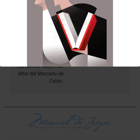
Anterior:
Siguiente:
Navegación
de
Antonia Giménez
Conmemoració del
Carcelén, recibirá la
bateig de sant Vicent.
entradas
medalla de
Clavariesa Mayor del
Altar del Mercado de
Colón.