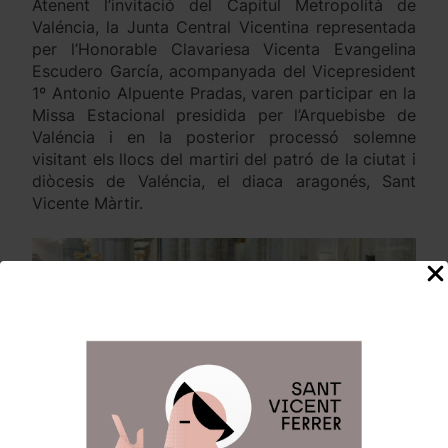
Atenent l’invitació del Capítul Metropolità de
Valéncia, la Junta Central Vicentina representada
per l’Honorable Clavariesa Vicenta Evangelina
Escudero García, acompanyada del Vicepresident
1º Antonio Alpuente Pradas, varen participar en la
Missa Estacional presidida per l’Arquebisbe de
Valéncia i en la posterior processó solemne
visitant els llocs del martiri del patró de la ciutat i
diòcesis de Valéncia, el diaca aragonés, Sant
Vicente Màrtir.