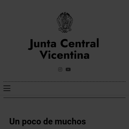
Saltar
al
contenido
Junta Central
Vicentina
Web Oficial De La Junta Central Vicentina De Valencia
NOTICIES
Un poco de muchos