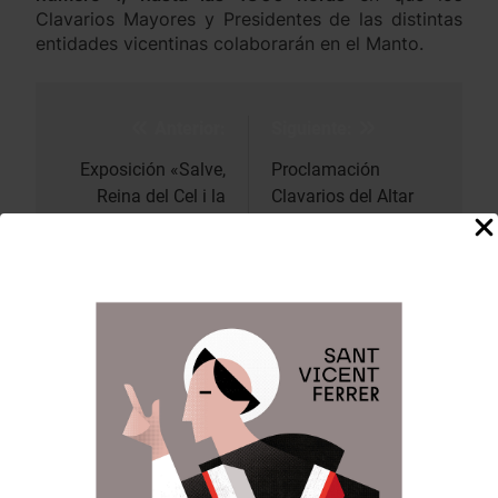
Clavarios Mayores y Presidentes de las distintas
entidades vicentinas colaborarán en el Manto.
Anterior:
Siguiente:
Navegación
de
Exposición «Salve,
Proclamación
Reina del Cel i la
Clavarios del Altar
entradas
Terra»
del Carrer de la Mar
DEJA UNA RESPUESTA
Tu dirección de correo electrónico no será
publicada.
Los campos obligatorios están
marcados con
*