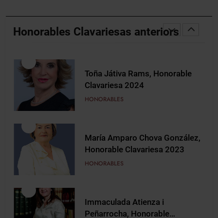
Toña Játiva Rams, Honorable
Clavariesa 2024
Honorables Clavariesas anteriors
HONORABLES
3
María Amparo Chova González,
Honorable Clavariesa 2023
HONORABLES
4
Immaculada Atienza i
Peñarrocha, Honorable
Clavariesa 2020
HONORABLES
5
Mariví Borrell i Alós, Honorable
Clavariesa 2019