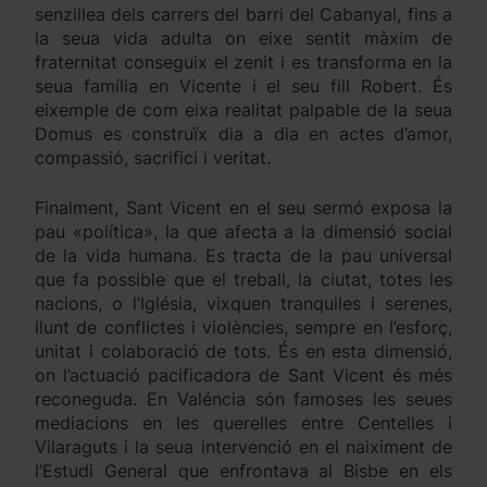
senzillea dels carrers del barri del Cabanyal, fins a
la seua vida adulta on eixe sentit màxim de
fraternitat conseguix el zenit i es transforma en la
seua família en Vicente i el seu fill Robert. És
eixemple de com eixa realitat palpable de la seua
Domus es construïx dia a dia en actes d’amor,
compassió, sacrifici i veritat.
Finalment, Sant Vicent en el seu sermó exposa la
pau «política», la que afecta a la dimensió social
de la vida humana. Es tracta de la pau universal
que fa possible que el treball, la ciutat, totes les
nacions, o l’Iglésia, vixquen tranquiles i serenes,
llunt de conflictes i violències, sempre en l’esforç,
unitat i colaboració de tots. És en esta dimensió,
on l’actuació pacificadora de Sant Vicent és més
reconeguda. En Valéncia són famoses les seues
mediacions en les querelles entre Centelles i
Vilaraguts i la seua intervenció en el naiximent de
l’Estudi General que enfrontava al Bisbe en els