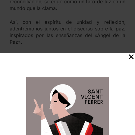
reconciliación, se erige como un faro de luz en un
mundo que la clama.
Así, con el espíritu de unidad y reflexión,
adentrémonos juntos en el discurso sobre la paz,
inspirados por las enseñanzas del «Ángel de la
Paz».
—
El dijous 5 d’octubre de 1413, Sant Vicent va oferir
una predicació en el poble de Sóller, Mallorca, el
qual va partir d’un dels versículs més
transformadors de l’Evangeli: “la paz os dejo, mi
paz os doy.” El nostre Sant, començà la seua
intervenció recordant que la Pau va acompanyar
els passos de Jesús des de l’instant del seu
naiximent -quan fou cantada i proclamada pels
àngels als pastors- fins al moment de la seua
Passió, quan la deixa com a llegat als seus. Eixa