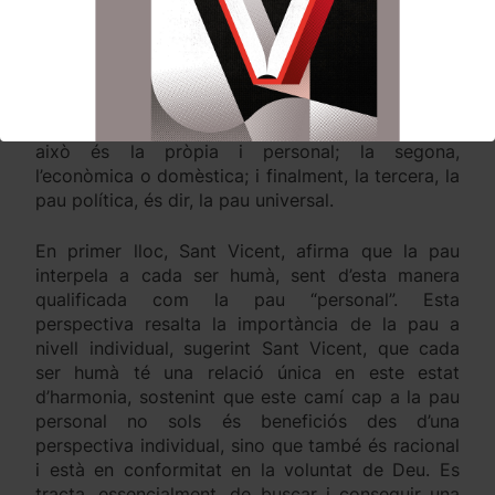
pau que nosatres, hui dia hem rebut com un gran
regal i que hem de custodiar sense condicions, en
cor obert.
Fidel a eixe regal, Sant Vicent, contempla una
triple dimensió d’esta. La primera, la pau ètica,
això és la pròpia i personal; la segona,
l’econòmica o domèstica; i finalment, la tercera, la
pau política, és dir, la pau universal.
En primer lloc, Sant Vicent, afirma que la pau
interpela a cada ser humà, sent d’esta manera
qualificada com la pau “personal”. Esta
perspectiva resalta la importància de la pau a
nivell individual, sugerint Sant Vicent, que cada
ser humà té una relació única en este estat
d’harmonia, sostenint que este camí cap a la pau
personal no sols és beneficiós des d’una
perspectiva individual, sino que també és racional
i està en conformitat en la voluntat de Deu. Es
tracta, essencialment, de buscar i conseguir una