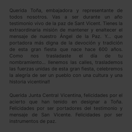
Querida Toña, embajadora y representante de
todos nosotros. Vas a ser durante un año
testimonio vivo de la paz de Sant Vicent. Tienes la
extraordinaria misión de mantener y enaltecer el
mensaje de nuestro Ángel de la Paz. Y… que
portadora más digna de la devoción y tradición
de esta gran fiesta que nace hace 600 años.
Como nos trasladaste el día de tu
nombramiento… llenemos las calles, traslademos
12
las fuerzas unidas de esta gran fiesta, celebremos
la alegría de ser un pueblo con una cultura y una
Encarna Mestre Teodoro,
historia vicentina!!
Honorable Clavariesa 2012
HONORABLES
Querida Junta Central Vicentina, felicidades por el
acierto que han tenido en designar a Toña.
13
Felicidades por ser portadores del testimonio y
María José Gimeno i Minguet,
mensaje de San Vicente. Felicidades por ser
instrumentos de paz.
Honorable Clavariesa 2011
HONORABLES