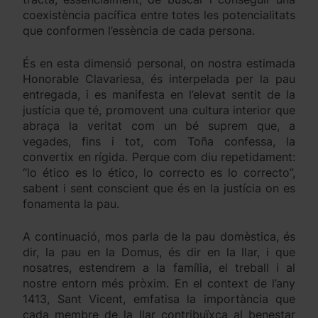
coexistència pacífica entre totes les potencialitats
que conformen l’essència de cada persona.
És en esta dimensió personal, on nostra estimada
Honorable Clavariesa, és interpelada per la pau
entregada, i es manifesta en l’elevat sentit de la
justícia que té, promovent una cultura interior que
abraça la veritat com un bé suprem que, a
vegades, fins i tot, com Toña confessa, la
convertix en rígida. Perque com diu repetidament:
“lo ético es lo ético, lo correcto es lo correcto”,
sabent i sent conscient que és en la justícia on es
fonamenta la pau.
A continuació, mos parla de la pau domèstica, és
dir, la pau en la Domus, és dir en la llar, i que
nosatres, estendrem a la família, el treball i al
nostre entorn més pròxim. En el context de l’any
1413, Sant Vicent, emfatisa la importància que
cada membre de la llar contribuïxca al benestar