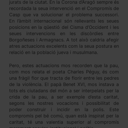
jurats de la ciutat. En la Corona d’Aragó sempre és
recordada la seua intervenció en el Compromís de
Casp que va solucionar el problema successori.
En l’àmbit internacional són rellevants les seues
posicions en la qüestió del Cisma d’Occident i les
seues intervencions en les discòrdies entre
Borgoñeses i Armagnacs. A tot això caldria afegir
atres actuacions excelents com la seua postura en
relació en la població jueva i musulmana.
Pero, estes actuacions mos recorden que la pau,
com mos relata el poeta Charles Péguy, és com
una fràgil flor que tracta de florir entre les pedres
de la violència. El papà Benet XVI, mos instava a
tots els ciutadans del món a ser interpelats per la
crida de la pau, a ser exemple d’esta caritat,
segons les nostres vocacions i possibilitat de
poder construir i incidir en la polis. Este
compromís pel bé comú, quan està inspirat per la
caritat, té una valentia superior al compromís