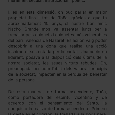
merament secular, institucional i polític.
I, és en esta dimensió, on puc parlar en major
propietat fins i tot de Toña, gràcies a que fa
aproximadament 10 anys, el nostre bon amic
Nacho Grande mos va assentar junts per a
treballar pels chiquets i chiquetes més vulnerables
del barri valencià de Nazaret. És ací on vaig poder
descobrir a una dona que realisa una acció
inspirada i sustentada per la caritat. Una acció on
liderant, posava a la disposició dels últims de la
nostra societat, les seues virtuts rebudes. On,
preocupada per com l’oblit dels valors i principis
de la societat, impacten en la pèrdua del benestar
de la persona.—
De esta manera, de forma ascendente, Toña,
como portadora del espíritu vicentino y de
acuerdo con el pensamiento del Santo, la
conquista la realiza de forma ascendente. Primero
la gesta en el corazón, la traslada a la boca para,