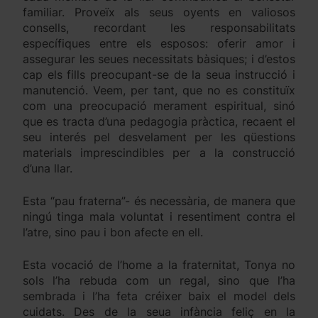
familiar. Proveïx als seus oyents en valiosos
consells, recordant les responsabilitats
específiques entre els esposos: oferir amor i
assegurar les seues necessitats bàsiques; i d’estos
cap els fills preocupant-se de la seua instrucció i
manutenció. Veem, per tant, que no es constituïx
com una preocupació merament espiritual, sinó
que es tracta d’una pedagogia pràctica, recaent el
seu interés pel desvelament per les qüestions
materials imprescindibles per a la construcció
d’una llar.
Esta “pau fraterna”- és necessària, de manera que
ningú tinga mala voluntat i resentiment contra el
l’atre, sino pau i bon afecte en ell.
Esta vocació de l’home a la fraternitat, Tonya no
sols l’ha rebuda com un regal, sino que l’ha
sembrada i l’ha feta créixer baix el model dels
cuidats. Des de la seua infància feliç en la