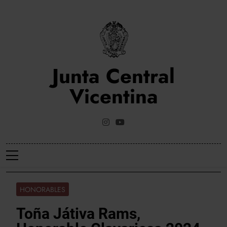
Saltar
al
contenido
Junta Central
Vicentina
Web Oficial De La Junta Central Vicentina De Valencia
HONORABLES
Toña Játiva Rams,