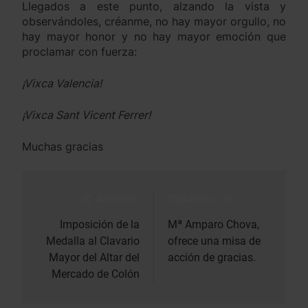
Llegados a este punto, alzando la vista y
observándoles, créanme, no hay mayor orgullo, no
14
hay mayor honor y no hay mayor emoción que
Mª Asunción Palop Grau,
proclamar con fuerza:
Honorable Clavariesa de 2010
¡Vixca Valencia!
HONORABLES
¡Vixca Sant Vicent Ferrer!
15
Mª. Dolores Asensi Marco,
Muchas gracias
Honorable Clavariesa 2009.
HONORABLES
NOTICIES
Anterior:
Siguiente:
Navegación
1
de
Imposición de la
Mª Amparo Chova,
Mª José Llorens Esplugues,
Medalla al Clavario
ofrece una misa de
Honorable Clavariesa 2025
entradas
Mayor del Altar del
acción de gracias.
HONORABLES
Mercado de Colón
2