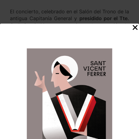
El concierto, celebrado en el Salón del Trono de la
antigua Capitanía General y
presidido por el Tte.
Gral. Garcia-Vaquero
, contó con la actuación de
la Unidad de Música del CGTAD bajo la
dirección
del Comandante Músico D. Armando Bernabeu
Lorenzo.