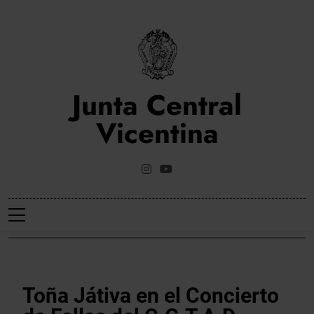
Saltar
al
contenido
Junta Central
Vicentina
Web Oficial De La Junta Central Vicentina De Valencia
NOTICIES
Toña Játiva en el Concierto