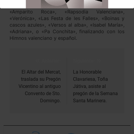
La Unidad de Música interpretó las piezas
«Amparito Roca», «Rapsodia Valenciana»,
«Verónica», «Las Festa de les Falles», «Boinas y
cascos azules», «Versos al alba», «Isabel María»,
«Adriana», o «Pa Conchita», finalizando con los
Himnos valenciano y español.
Anterior:
Siguiente:
Navegación
de
El Altar del Mercat,
La Honorable
traslada su Pregón
Clavariesa, Toña
entradas
Vicentino al antiguo
Játiva, asiste al
Convento de Sto.
pregón de la Semana
Domingo.
Santa Marinera.