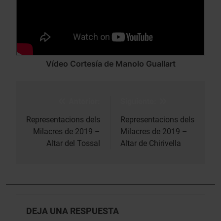
Vídeo Cortesía de Manolo Guallart
Anterior:
Siguiente:
Navegación
de
Representacions dels
Representacions dels
Milacres de 2019 –
Milacres de 2019 –
entradas
Altar del Tossal
Altar de Chirivella
DEJA UNA RESPUESTA