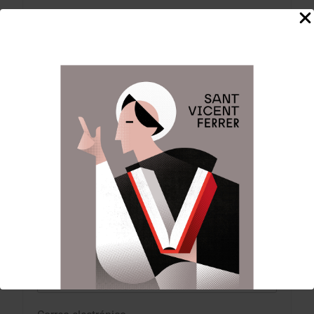
Tu dirección de correo electrónico no será
publicada.
Los campos obligatorios están
marcados con
*
Comentario
*
Nombre