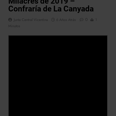
Milacres de 2019 –
Confraría de La Canyada
0
Junta Central Vicentina
6 Años Atrás
1
Minutos