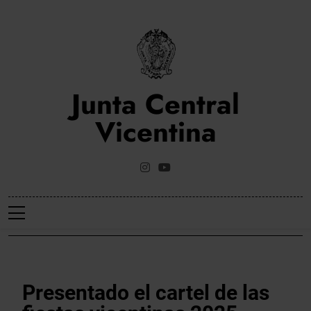
Saltar
al
contenido
Junta Central
Vicentina
Web Oficial De La Junta Central Vicentina De Valencia
NOTICIES
Presentado el cartel de las