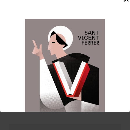
Para esta ocasión histórica, el reconocido
pintor y multi-artísta
Rodolfo Navarro
ha
sido el encargado de plasmar la figura del
santo en su característico estilo, basado en
formas geométricas llenas de colores.