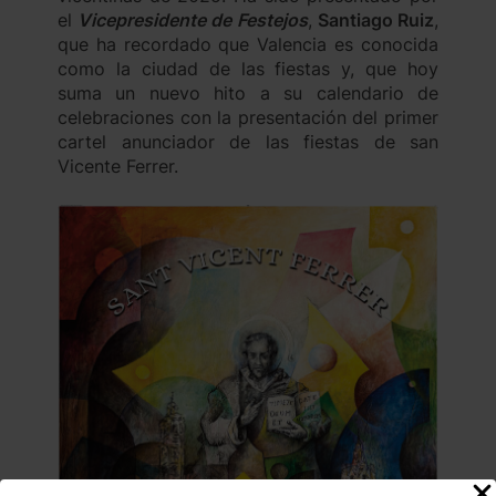
el
Vicepresidente de Festejos
,
Santiago Ruiz
,
que ha recordado que Valencia es conocida
como la ciudad de las fiestas y, que hoy
suma un nuevo hito a su calendario de
celebraciones con la presentación del primer
cartel anunciador de las fiestas de san
Vicente Ferrer.