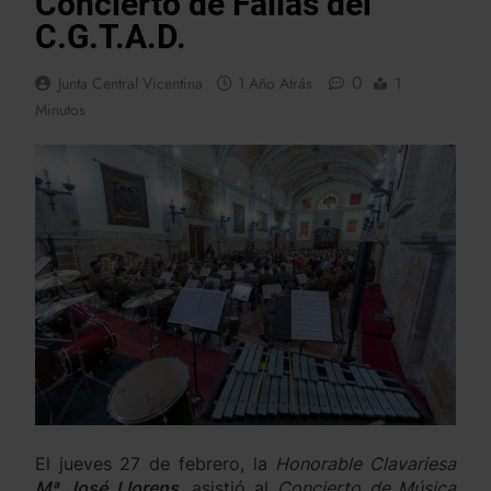
Concierto de Fallas del
C.G.T.A.D.
0
Junta Central Vicentina
1 Año Atrás
1
Minutos
El jueves 27 de febrero, la
Honorable Clavariesa
Mª José Llorens
, asistió al
Concierto de Música