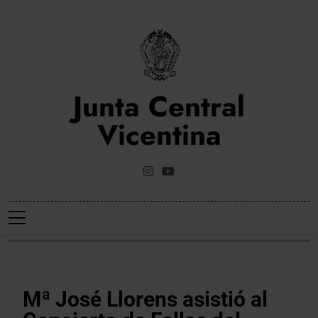
Saltar
al
contenido
Junta Central
Vicentina
Web Oficial De La Junta Central Vicentina De Valencia
NOTICIES
Mª José Llorens asistió al