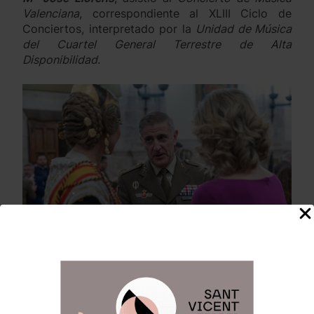
Valenciana
, correspondiente al XLIII Ciclo de
Conciertos, interpretado por la
Unidad de Música
del Cuartel General Terrestre de Alta
Disponibilidad
.
Durante la velada departió junto a la
Fallera
Mayor de Valencia
Berta Peiró
con el
Teniente
General D.
Luis Sáez Rocandio
.