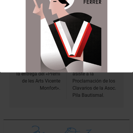
En el Salón del Trono, se interpretaron pasodobles
y poemas sinfónicos de maestros valencianos
como Salvador Giner, Adam Ferrero y Ferrer
Ferrán, entre otros.
Anterior:
Siguiente:
Navegación
de
Mª José Llorens en
Mª José Llorens
la entrega del «Premi
asiste a la
entradas
de les Arts Vicente
Proclamación de los
Monfort».
Clavarios de la Asoc.
Pila Bautismal.