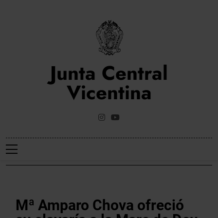
Saltar
al
contenido
Junta Central
Vicentina
Web Oficial De La Junta Central Vicentina De Valencia
NOTICIES
Mª Amparo Chova ofreció