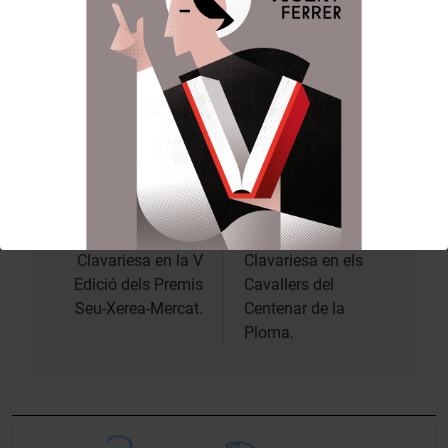
A l’acte ha assistit l’Honorable Clavariesa de les
festes vicentines Mª José Llorens Esplugues,
acompanyada per la President de Junta Central
Vicentina Mónica Gil Cano.
Anterior:
Siguiente:
Navegación
de
L’Honorable
L’Honorable
Clavariesa en la V
Clavariesa en els
entradas
Edició dels Premis
Cavallers del
Seu-Xerea-Mercat.
Centenar de la
Ploma.