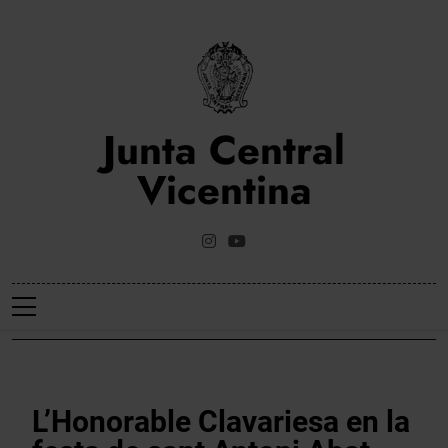
Saltar
al
contenido
Junta Central
Vicentina
Web Oficial De La Junta Central Vicentina De Valencia
NOTICIES
L’Honorable Clavariesa en la