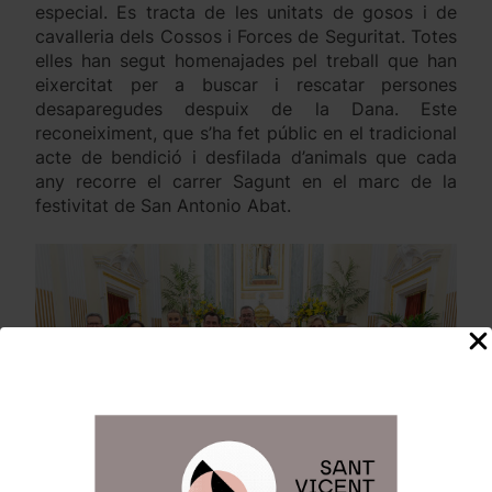
especial. Es tracta de les unitats de gosos i de
cavalleria dels Cossos i Forces de Seguritat. Totes
elles han segut homenajades pel treball que han
eixercitat per a buscar i rescatar persones
desaparegudes despuix de la Dana. Este
reconeiximent, que s’ha fet públic en el tradicional
acte de bendició i desfilada d’animals que cada
any recorre el carrer Sagunt en el marc de la
festivitat de San Antonio Abat.