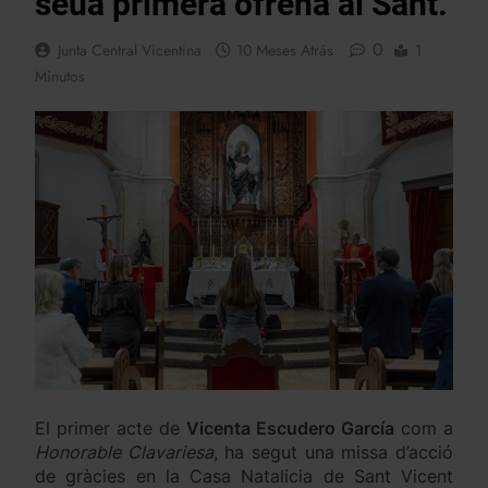
seua primera ofrena al Sant.
0
Junta Central Vicentina
10 Meses Atrás
1
Minutos
El primer acte de
Vicenta Escudero García
com a
Honorable Clavariesa
, ha segut una missa d’acció
de gràcies en la Casa Natalicia de Sant Vicent