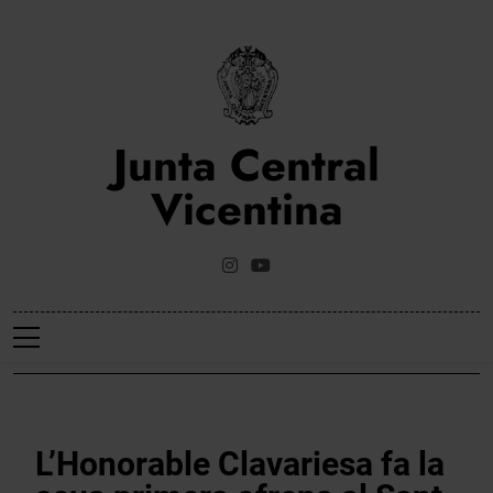
Saltar
al
contenido
Junta Central
Vicentina
Web Oficial De La Junta Central Vicentina De Valencia
NOTICIES
L’Honorable Clavariesa fa la