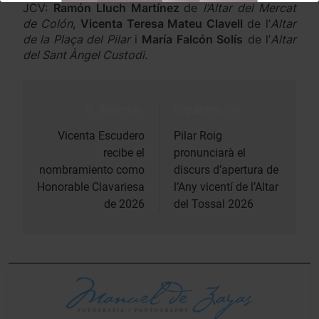
JCV:
Ramón Lluch Martínez
de
l’Altar del Mercat
de Colón
,
Vicenta Teresa Mateu Clavell
de l’
Altar
de la Plaça del Pilar
i
María Falcón Solís
de l’
Altar
del Sant Àngel Custodi.
Anterior:
Siguiente:
Navegación
de
Vicenta Escudero
Pilar Roig
recibe el
pronunciarà el
entradas
nombramiento como
discurs d’apertura de
Honorable Clavariesa
l’Any vicentí de l’Altar
de 2026
del Tossal 2026