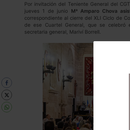
Por invitación del Teniente General del CG
jueves 1 de junio
Mª Amparo Chova asist
correspondiente al cierre del XLI Ciclo de C
de ese Cuartel General, que se celebró 
secretaria general, Mariví Borrell.