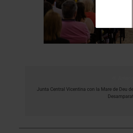
Anterio
Navegación
de
Junta Central Vicentina con la Mare de Deu de
Desamparat
entradas