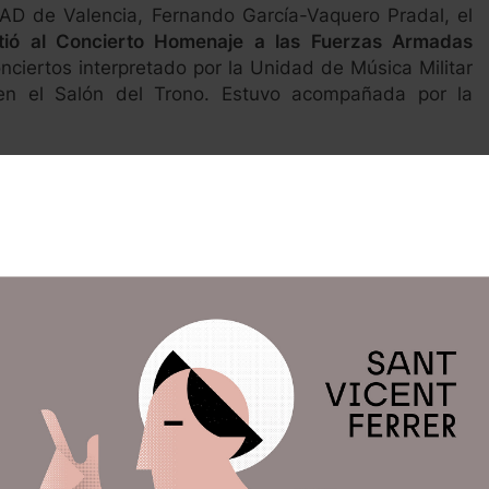
TAD de Valencia, Fernando García-Vaquero Pradal, el
ió al Concierto Homenaje a las Fuerzas Armadas
onciertos interpretado por la Unidad de Música Militar
en el Salón del Trono. Estuvo acompañada por la