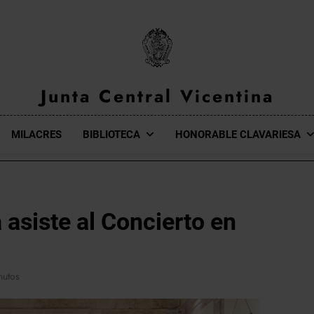
Junta Central Vicentina
Web Oficial De La Junta Central Vicentina De Valencia
MILACRES
BIBLIOTECA
HONORABLE CLAVARIESA
 asiste al Concierto en
nutos