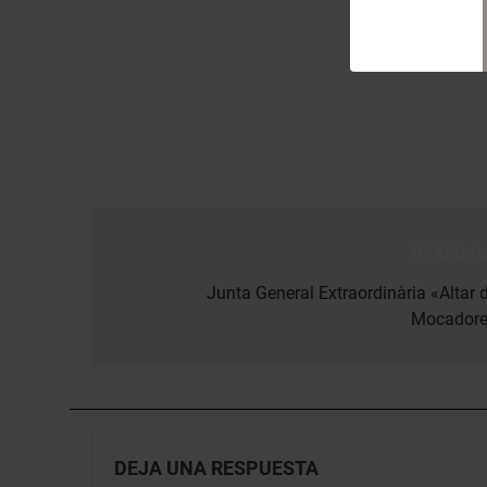
Anterio
Navegación
de
Junta General Extraordinària «Altar d
Mocadore
entradas
DEJA UNA RESPUESTA