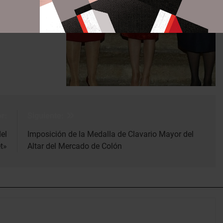
r:
Siguiente:
el
Imposición de la Medalla de Clavario Mayor del
t»
Altar del Mercado de Colón