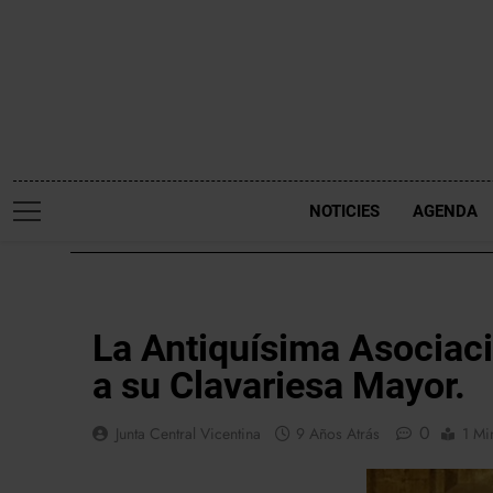
Saltar
al
contenido
NOTICIES
AGENDA
NOTICIES
La Antiquísima Asociaci
a su Clavariesa Mayor.
0
Junta Central Vicentina
9 Años Atrás
1 Mi