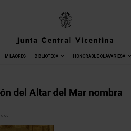
Junta Central Vicentina
Web Oficial De La Junta Central Vicentina De Valencia
MILACRES
BIBLIOTECA
HONORABLE CLAVARIESA
ón del Altar del Mar nombra
nutos