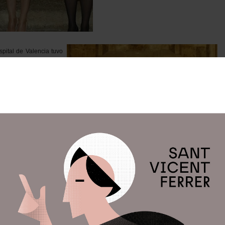
pital de Valencia tuvo
tiquísima Asociación de
arieta Martínez Casañ.
ciaciones Vicentinas.
le Clavariesa 2017 y
centina.
y académico de la Real