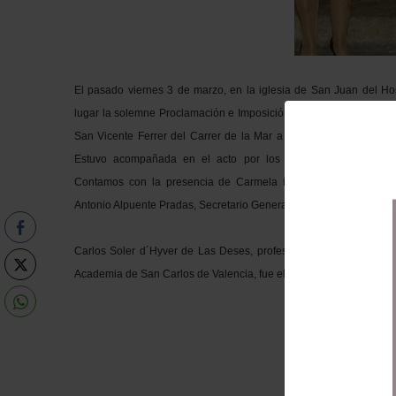
El pasado viernes 3 de marzo, en la iglesia de San Juan del Hos
lugar la solemne Proclamación e Imposición de la Medalla del An
San Vicente Ferrer del Carrer de la Mar a la Clavariesa 2017, M
Estuvo acompañada en el acto por los diversos Altares y Aso
Contamos con la presencia de Carmela Morell Casañ, Honorab
Antonio Alpuente Pradas, Secretario General de la Junta Central Vi
Carlos Soler d´Hyver de Las Deses, profesor de historia y arte 
Academia de San Carlos de Valencia, fue el mantenedor del acto.