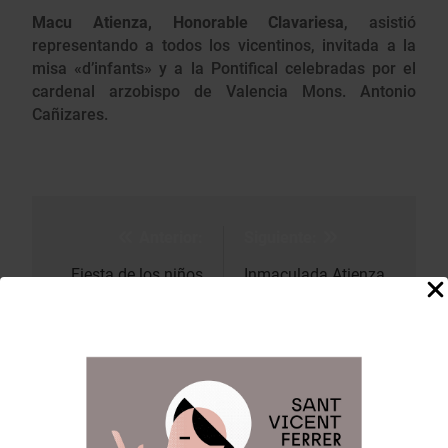
Macu Atienza, Honorable Clavariesa
, asistió
representando a todos los vicentinos, invitada a la
misa «d’infants» y a la Pontifical celebradas por el
cardenal arzobispo de Valencia Mons. Antonio
Cañizares.
Anterior:
Siguiente:
Navegación
de
Fiesta de los niños
Inmaculada Atienza,
de la calle de San
Honorable
entradas
Vicente
Clavariesa, participa
en los actos del
Corpus Chirsti.