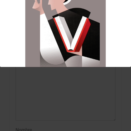
DEJA UNA RESPUESTA
Tu dirección de correo electrónico no será
publicada.
Los campos obligatorios están
marcados con
*
Comentario
*
Nombre