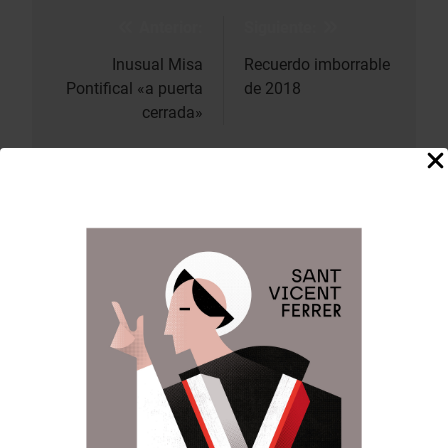
Anterior:
Siguiente:
Navegación
de
Inusual Misa
Recuerdo imborrable
Pontifical «a puerta
de 2018
entradas
cerrada»
DEJA UNA RESPUESTA
Tu dirección de correo electrónico no será
publicada.
Los campos obligatorios están
marcados con
*
Comentario
*