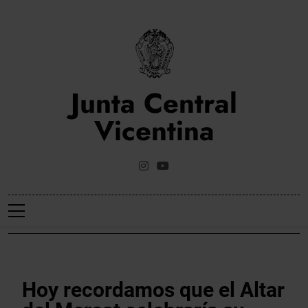
Saltar
al
contenido
Junta Central
Vicentina
Web Oficial De La Junta Central Vicentina De Valencia
NOTICIES
Hoy recordamos que el Altar