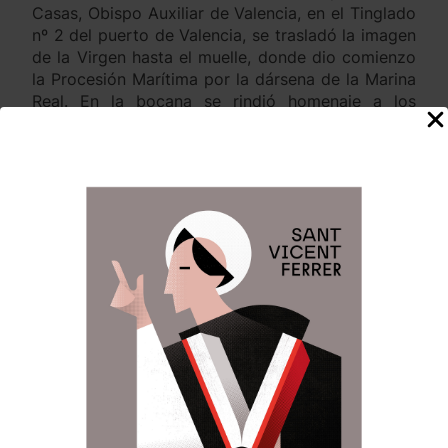
Casas, Obispo Auxiliar de Valencia, en el Tinglado
nº 2 del puerto de Valencia, se trasladó la imagen
de la Virgen hasta el muelle, donde dio comienzo
la Procesión Marítima por la dársena de la Marina
Real. En la bocana se rindió homenaje a los
fallecidos en la mar, con la ofrenda de una corona
de laurel lanzada al agua por las Falleras Mayores
de Valencia, la Honorable Clavariesa y el
Comandante Naval.