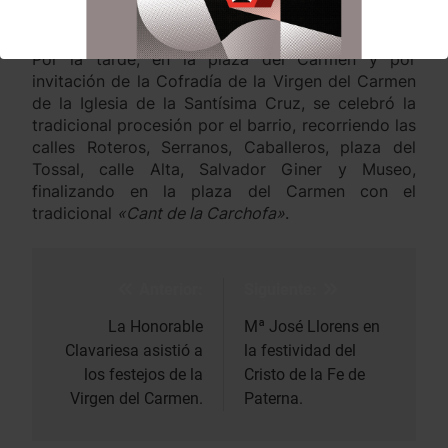
Por la tarde, en la plaza del Carmen y por
invitación de la Cofradía de la Virgen del Carmen
de la Iglesia de la Santísima Cruz, se celebró la
tradicional procesión por el barrio, recorriendo las
calles Roteros, Serranos, Caballeros, plaza del
Tossal, calle Alta, Salvador Giner y Museo,
finalizando en la plaza del Carmen con el
tradicional
«Cant de la Carchofa»
.
Anterior:
Siguiente:
Navegación
de
La Honorable
Mª José Llorens en
Clavariesa asistió a
la festividad del
entradas
los festejos de la
Cristo de la Fe de
Virgen del Carmen.
Paterna.