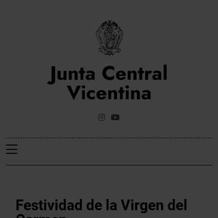
Saltar
al
contenido
Junta Central
Vicentina
Web Oficial De La Junta Central Vicentina De Valencia
NOTICIES
Festividad de la Virgen del