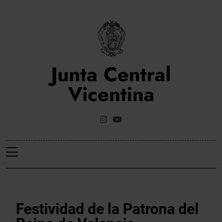
Saltar
al
contenido
Junta Central
Vicentina
Web Oficial De La Junta Central Vicentina De Valencia
NOTICIES
Festividad de la Patrona del