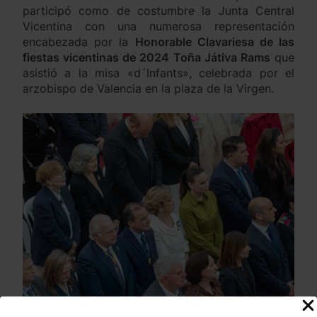
participó como de costumbre la Junta Central
Vicentina con una numerosa representación
encabezada por la
Honorable Clavariesa de las
fiestas vicentinas de 2024 Toña Játiva Rams
que
asistió a la misa «d´Infants», celebrada por el
arzobispo de Valencia en la plaza de la Virgen.
Por la tarde y por invitación del Deán de S.I.