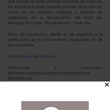
que forman la Junta Central Vicentina de Valencia.
De la misma forman también podrán participar los
coros de los distintos colegios y centros de
enseñanza de la demarcación del Altar del
Mercado de Colón, Pla del Remei – Gran Via.
Plazo de inscripción, desde el día siguiente a la
publicación de la convocatoria, finalizando el 28
de noviembre.
Ver las
Bases del festival
.
Información e Inscripción:
secretario.altarmercadodecolon@gmail.com. –
650.94.22.63
Anterior:
Siguiente:
Navegación
de
Comunicado del
Acte d’Apertura de