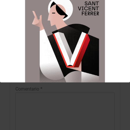
Altar del Mercat
l’Any vicentí de l’Altar
entradas
del Tossal
DEJA UNA RESPUESTA
Tu dirección de correo electrónico no será
publicada.
Los campos obligatorios están
marcados con
*
Comentario
*