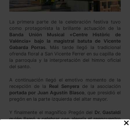
La primera parte de la celebración festiva tuvo
como protagonista la brillante actuación de la
Banda Unión Musical «Centre Històric de
Valéncia» bajo la magistral batuta de Vicente
Gabarda Porras
. Más tarde llegó la tradicional
ofrenda floral a San Vicente Ferrer en su capilla de
la parroquia y la interpretación del himno oficial
del santo.
A continuación llegó el emotivo momento de la
recepción de la
Real Senyera
de la asociación
portada por Juan Agustín Blasco
, que presidió el
pregón en la parte izquierda del altar mayor.
Y finalmente el magnífico Pregón del
Dr. Gastaldi
quién llamó a celebrar con alegría el reencuentro
de la fiesta vicentina
tras el paréntesis de la