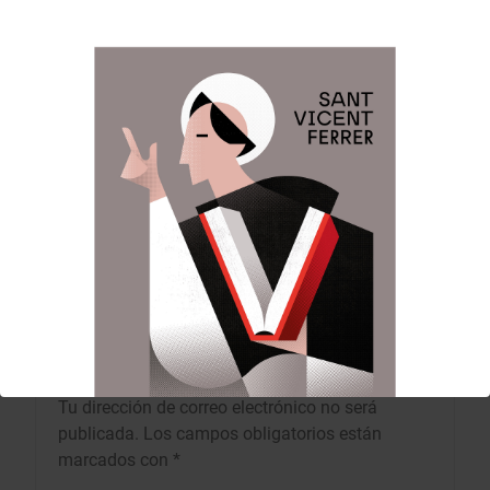
pandemia.
Anterior:
Siguiente:
Navegación
de
Inmaculada Atienza,
Domingo de Ramos
en la presentación de
de Junta Central
entradas
la Reina del Altar de
Vicentina
Russafa
DEJA UNA RESPUESTA
Tu dirección de correo electrónico no será
publicada.
Los campos obligatorios están
marcados con
*