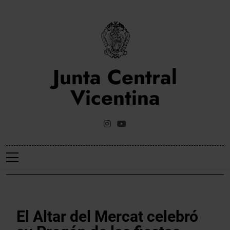
Saltar
al
contenido
Junta Central
Vicentina
Web Oficial De La Junta Central Vicentina De Valencia
NOTICIES
El Altar del Mercat celebró